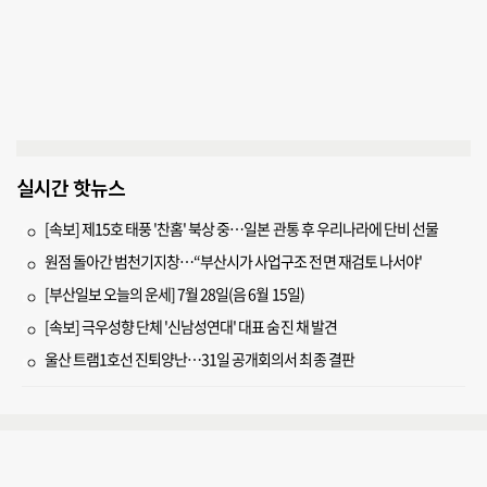
실시간 핫뉴스
[속보] 제15호 태풍 '찬홈' 북상 중…일본 관통 후 우리나라에 단비 선물
원점 돌아간 범천기지창…“부산시가 사업구조 전면 재검토 나서야'
[부산일보 오늘의 운세] 7월 28일(음 6월 15일)
[속보] 극우성향 단체 '신남성연대' 대표 숨진 채 발견
울산 트램1호선 진퇴양난…31일 공개회의서 최종 결판