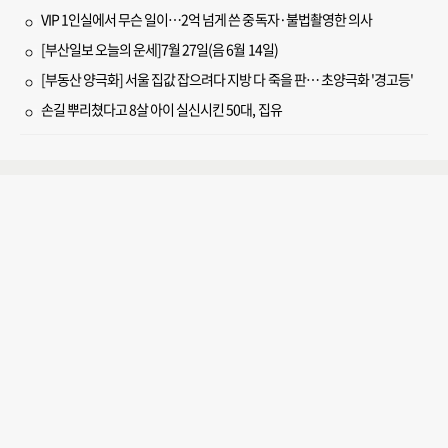
VIP 1인실에서 무슨 일이…2억 넘게 쓴 중독자·불법촬영한 의사
[부산일보 오늘의 운세]7월 27일(음 6월 14일)
[부동산 양극화] 서울 집값 잡으려다 지방 다 죽을 판… 초양극화 '경고등'
손길 뿌리쳤다고 8살 아이 실신시킨 50대, 집유