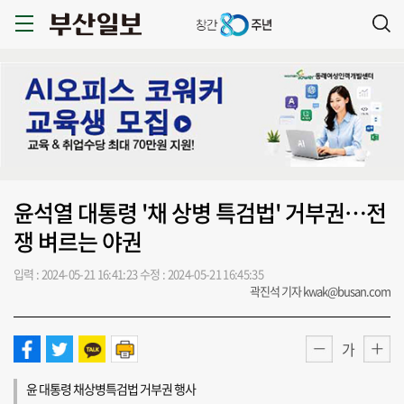
윤석열 대통령 '채 상병 특검법' 거부권…전
쟁 벼르는 야권
입력 : 2024-05-21 16:41:23
수정 : 2024-05-21 16:45:35
곽진석 기자 kwak@busan.com
가
윤 대통령 채상병특검법 거부권 행사