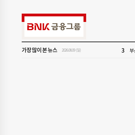
9
신청
1
해
가장 많이 본 뉴스
3
부
2026.08.09 (일)
5
‘
7
[
9
신청
1
해