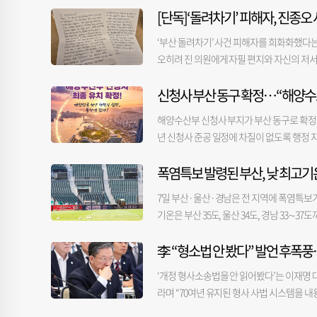
[단독]‘돌려차기’ 피해자, 진종
‘부산 돌려차기’ 사건 피해자를 희화화했다는
오히려 진 의원에게 자필 편지와 자신의 저
다. 진 의원은 6일 오후 부산 부산진구에 위
신청사 부산 동구 확정…“해양수도
은 지난 4일 국회에서 열린 검찰 보완수사권 
향해 “진종오 의원님, 돌려차기 한 번 하죠?
해양수산부 신청사 부지가 부산 동구로 확정되
메달리스트 출신이다. 진 의원은 이날 별도의
년 신청사 준공 일정에 차질이 없도록 행정 
의원은 “신중하게 발언하지 못한 점에 대해 
확정되면서 동구가 해양수도 부산의 중심지로 
했다. 이날 당 지도부가 윤리위를 통해 엄중
폭염특보 발령된 부산, 낮 최고기
정”이라고 밝혔다. 해사법원 임시청사와 H
말씀을 전하고 싶었다”고 밝혔다. 돌려차기 
의 중심지로 도약할 기반을 갖추게 됐다. 동
로 검찰 보완수사권 폐지 논의가 묻혀서는 안
7일 부산·울산·경남은 전 지역에 폭염특보가 발
신속하게 처리해 적기에 청사를 착공할 수 
인 가해자는 아니니 괜찮다. 이런 발언에 흔
기온은 부산 35도, 울산 34도, 경남 33∼
지연되지 않도록 한다는 설명이다. 해수부 직
절규에 대신 나서 이야기를 하는 것”이라고
풍속 시간당 55㎞ 안팎으로 강하게 불 것으로
라를 확충하고 출퇴근 불편을 줄이기 위해 신
다. 그러나 나를 포함한 피해자들은 117페
李 “형소법 안 봤다” 발언 후폭풍
청 관계자는 "당분간 대부분 지역에서 최고 체
의 안정적인 정착이 먼저 이뤄져야 청사 준공
리는 현실이 개탄스럽다”고 말했다. 일각에서
성이 높으니 물을 충분히 마시고 건강에 유의
록 부산시, 정부와 소통을 강화할 것”이라고 
‘개정 형사소송법을 안 읽어봤다’는 이재명 
론회나 증언대에도 여러 차례 올랐다”며 “처
라며 “70여년 유지된 형사 사법 시스템을 
다. 이날 김 씨는 진 의원에게 자필로 쓴 편
회에서 열린 최고위원회의에서 “대통령이 너
들에 대한 경호용품 지원, 지역 방범 경찰 활