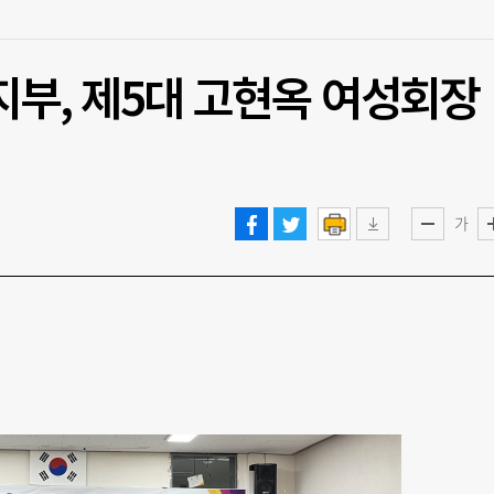
, 제5대 고현옥 여성회장
가