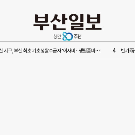
10
사 부산 동구 확정 이유…부지 용이성·접근성·집적 가능성이 운명 갈랐다 [해수부 북항 시대]
[부산일보
2
수부 신청사, 북항 재개발 부지 복합항만지구 확정
[부산일보
4
산 서구, 부산 최초 기초생활수급자 ‘이사비· 생필품비’ 지원
반가雨…
6
대한민국 해양수산부’ 2030년 부산 북항시대 연다
해수부 
8
부산일보 오늘의 운세] 8월 8일(음 6월 26일)
“수영만
10
사 부산 동구 확정 이유…부지 용이성·접근성·집적 가능성이 운명 갈랐다 [해수부 북항 시대]
[부산일보
2
수부 신청사, 북항 재개발 부지 복합항만지구 확정
[부산일보