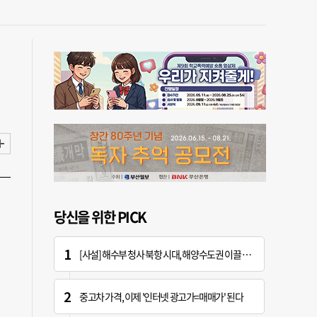
당신을 위한 PICK
[사설] 해수부 청사 북항 시대, 해양수도권 이끌 구심점 돼야
중고차 가격, 이제 '인터넷 광고가=매매가' 된다