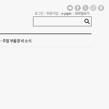
로그인
회원가입
e-paper
모바일보기
 오늘의 운세] 8월 9일(음 6월 27일)
 오늘의 운세] 8월 7일(음 6월 25일)
주말 부울경 비 소식
청사 유치에 웃은 곽규택…희비 갈린 부산 의원들
 계류 모든 선박 영업정지”… 재개발 속도전
 오늘의 운세] 8월 9일(음 6월 27일)
 오늘의 운세] 8월 7일(음 6월 25일)