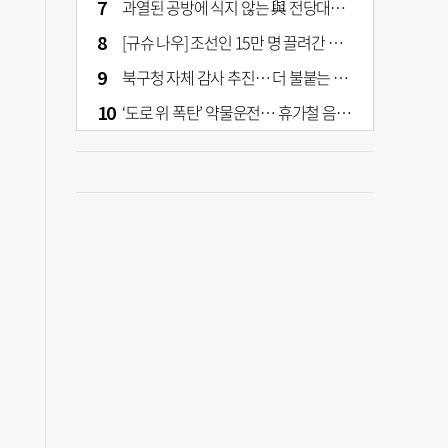
과열된 공방에 식지 않는 與 전당대회… 호남·수도권 집중하는 후보들
[규슈 나우] 조선인 15만 명 끌려간 치쿠호 탄광… 대를 이은 진실 캐기
북구청 자체 감사 추진… 더 불붙는 북구 신청사 갈등
‘도로 위 폭탄’ 약물운전… 휴가철 음주와 병행 단속 [교통안전, 시민이 만든다]