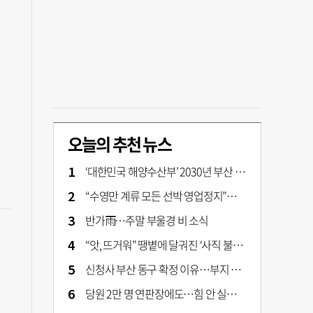
오늘의 추천 뉴스
‘대한민국 해양수산부’ 2030년 부산 북항시대 연다
“수영만 계류 모든 선박 영업정지”… 재개발 속도전
반가雨…주말 부울경 비 소식
“앗, 뜨거워” 땡볕에 달궈진 ‘사직 불가마’ 관중석 무려 70도
신청사 부산 동구 확정 이유…부지 용이성·접근성·집적 가능성이 운명 갈랐다 [해수부 북항 시대]
당원 2만 명 연판장에도…힘 안 실리는 ‘장동혁 사퇴’ 공세