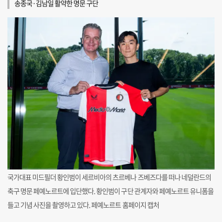
송종국·김남일 활약한 명문 구단
국가대표 미드필더 황인범이 세르비아의 츠르베나 즈베즈다를 떠나 네덜란드의
축구 명문 페예노르트에 입단했다. 황인범이 구단 관계자와 페예노르트 유니폼을
들고 기념 사진을 촬영하고 있다. 페예노르트 홈페이지 캡처