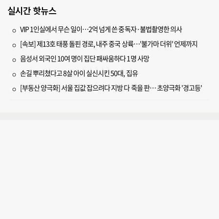
실시간 핫뉴스
VIP 1인실에서 무슨 일이…2억 넘게 쓴 중독자·불법촬영한 의사
[속보] 제13호 태풍 돌핀 경로, 내주 중국 상륙…'불가마 더위' 언제까지
음성서 외국인 10여 명이 집단 패싸움하다 1명 사망
손길 뿌리쳤다고 8살 아이 실신시킨 50대, 집유
[부동산 양극화] 서울 집값 잡으려다 지방 다 죽을 판… 초양극화 '경고등'