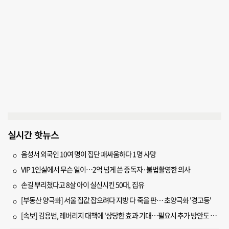
실시간 핫뉴스
음성서 외국인 10여 명이 집단 패싸움하다 1명 사망
VIP 1인실에서 무슨 일이…2억 넘게 쓴 중독자·불법촬영한 의사
손길 뿌리쳤다고 8살 아이 실신시킨 50대, 집유
[부동산 양극화] 서울 집값 잡으려다 지방 다 죽을 판… 초양극화 '경고등'
[속보] 김용범, 레버리지 대책에 '상당한 효과 기대…필요시 추가 방안도 검토'