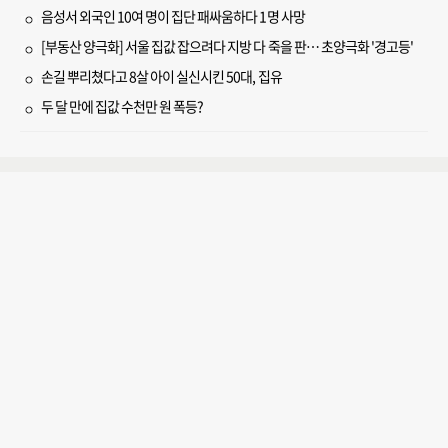
음성서 외국인 10여 명이 집단 패싸움하다 1명 사망
[부동산 양극화] 서울 집값 잡으려다 지방 다 죽을 판… 초양극화 '경고등'
손길 뿌리쳤다고 8살 아이 실신시킨 50대, 집유
두 달 만에 집값 수천만 원 폭등?