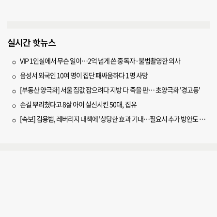
실시간 핫뉴스
VIP 1인실에서 무슨 일이…2억 넘게 쓴 중독자·불법촬영한 의사
음성서 외국인 10여 명이 집단 패싸움하다 1명 사망
[부동산 양극화] 서울 집값 잡으려다 지방 다 죽을 판… 초양극화 '경고등'
손길 뿌리쳤다고 8살 아이 실신시킨 50대, 집유
[속보] 김용범, 레버리지 대책에 '상당한 효과 기대…필요시 추가 방안도 검토'