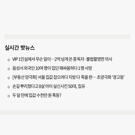
실시간 핫뉴스
VIP 1인실에서 무슨 일이…2억 넘게 쓴 중독자·불법촬영한 의사
음성서 외국인 10여 명이 집단 패싸움하다 1명 사망
[부동산 양극화] 서울 집값 잡으려다 지방 다 죽을 판… 초양극화 '경고등'
손길 뿌리쳤다고 8살 아이 실신시킨 50대, 집유
두 달 만에 집값 수천만 원 폭등?