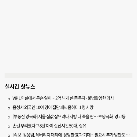
실시간 핫뉴스
VIP 1인실에서 무슨 일이…2억 넘게 쓴 중독자·불법촬영한 의사
음성서 외국인 10여 명이 집단 패싸움하다 1명 사망
[부동산 양극화] 서울 집값 잡으려다 지방 다 죽을 판… 초양극화 '경고등'
손길 뿌리쳤다고 8살 아이 실신시킨 50대, 집유
[속보] 김용범, 레버리지 대책에 '상당한 효과 기대…필요시 추가 방안도 검토'