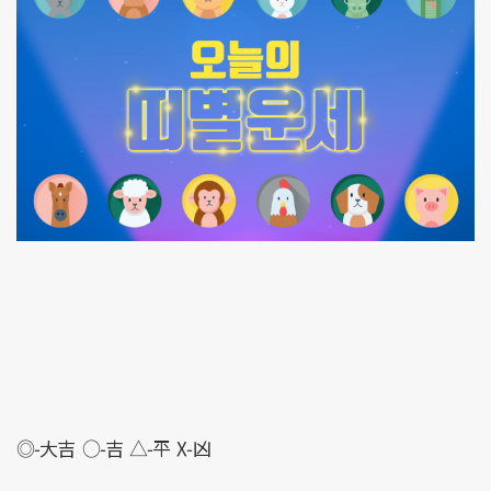
◎-大吉 ○-吉 △-平 X-凶