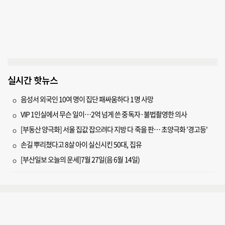
실시간 핫뉴스
음성서 외국인 10여 명이 집단 패싸움하다 1명 사망
VIP 1인실에서 무슨 일이…2억 넘게 쓴 중독자·불법촬영한 의사
[부동산 양극화] 서울 집값 잡으려다 지방 다 죽을 판… 초양극화 '경고등'
손길 뿌리쳤다고 8살 아이 실신시킨 50대, 집유
[부산일보 오늘의 운세]7월 27일(음 6월 14일)