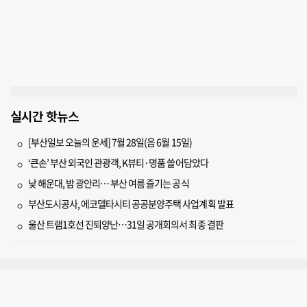
실시간 핫뉴스
[부산일보 오늘의 운세] 7월 28일(음 6월 15일)
‘큰손’ 부산 외국인 관광객, K뷰티·명품 쓸어담았다
낮 해운대, 밤 광안리… 부산 여름 즐기는 공식
부산도시공사, 에코델타시티 공공분양주택 사업계획 발표
울산 트램1호선 진퇴양난…31일 공개회의서 최종 결판