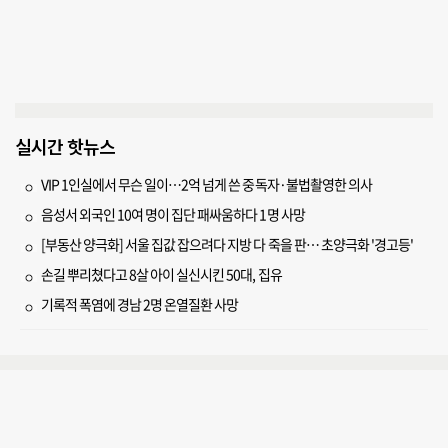
실시간 핫뉴스
VIP 1인실에서 무슨 일이…2억 넘게 쓴 중독자·불법촬영한 의사
음성서 외국인 10여 명이 집단 패싸움하다 1명 사망
[부동산 양극화] 서울 집값 잡으려다 지방 다 죽을 판… 초양극화 '경고등'
손길 뿌리쳤다고 8살 아이 실신시킨 50대, 집유
기록적 폭염에 경남 2명 온열질환 사망