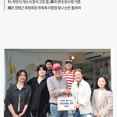
朴, 박민식 개소식 참석 고민 중, 韓과 연대 분수령 거론
韓은 정형근 후원회장 위촉에 지향점 맞나 논란 휩싸여