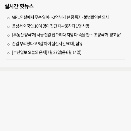
실시간 핫뉴스
VIP 1인실에서 무슨 일이…2억 넘게 쓴 중독자·불법촬영한 의사
음성서 외국인 10여 명이 집단 패싸움하다 1명 사망
[부동산 양극화] 서울 집값 잡으려다 지방 다 죽을 판… 초양극화 '경고등'
손길 뿌리쳤다고 8살 아이 실신시킨 50대, 집유
[부산일보 오늘의 운세]7월 27일(음 6월 14일)