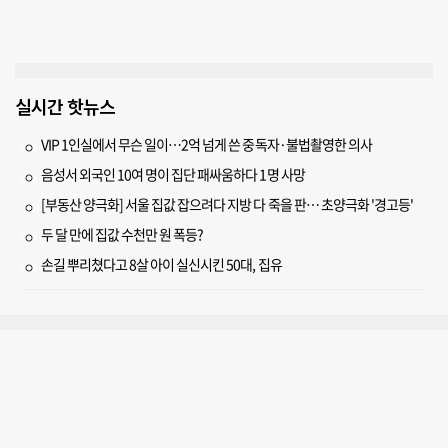
실시간 핫뉴스
VIP 1인실에서 무슨 일이…2억 넘게 쓴 중독자·불법촬영한 의사
음성서 외국인 10여 명이 집단 패싸움하다 1명 사망
[부동산 양극화] 서울 집값 잡으려다 지방 다 죽을 판… 초양극화 '경고등'
두 달 만에 집값 수천만 원 폭등?
손길 뿌리쳤다고 8살 아이 실신시킨 50대, 집유