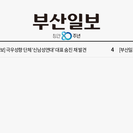
10
들 결혼했는데, 또"…퇴임 앞두고 가짜 청첩장 뿌린 초등 교장 송치
[부산일보
2
보] 폭염 부추기는 제13호 태풍 '돌핀' 이동경로 유동적…북쪽으로 꺾일까
[속보] 제
4
속보] 극우성향 단체 '신남성연대' 대표 숨진 채 발견
[부산일보
6
구포시장 가이드' 자처한 한동훈…'구포데이'로 북구 알리기 총력
“이 정
8
불가마 부산’ 식히려면 꽉 막힌 바람길 53곳 열어라
2028
10
들 결혼했는데, 또"…퇴임 앞두고 가짜 청첩장 뿌린 초등 교장 송치
[부산일보
2
보] 폭염 부추기는 제13호 태풍 '돌핀' 이동경로 유동적…북쪽으로 꺾일까
[속보] 제