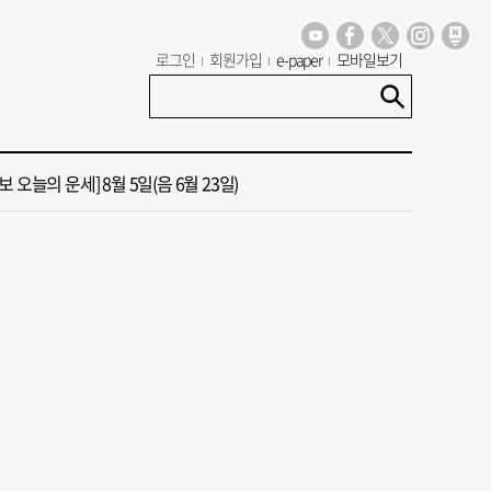
 오늘의 운세] 8월 6일(음 6월 24일)
로그인
회원가입
e-paper
모바일보기
13호 태풍 돌핀 경로, 내주 중국 상륙…'불가마 더위' 언제까지
 오늘의 운세] 8월 5일(음 6월 23일)
도 폭염 예상 못 해” 골프 예약 취소 속출
년 첫삽 뜬다더니… ‘범천기지창’ 다시 원점
 오늘의 운세] 8월 6일(음 6월 24일)
13호 태풍 돌핀 경로, 내주 중국 상륙…'불가마 더위' 언제까지