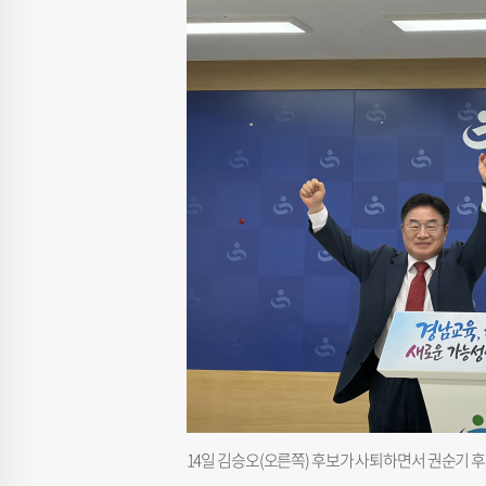
14일 김승오(오른쪽) 후보가 사퇴하면서 권순기 후