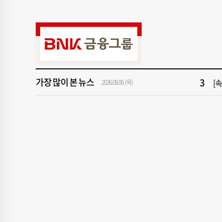
9
"아
1
[속
3
[
가장 많이 본 뉴스
5
'
2026.08.06 (목)
7
‘
9
"아
1
[속