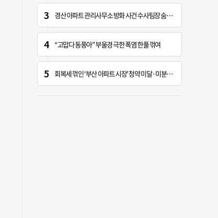
경산 아파트 관리사무소 방화 사건 수사팀장 숨진 채 발견
“고맙다 동풍아” 부울경 극한 폭염 한풀 꺾여
회복세 꺾인 ‘부산 아파트 시장’ 청약 미달·미분양 심화