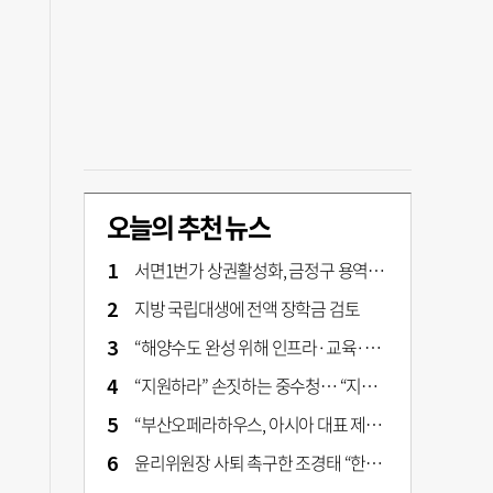
오늘의 추천 뉴스
서면1번가 상권활성화, 금정구 용역 그대로 ‘복붙’
지방 국립대생에 전액 장학금 검토
“해양수도 완성 위해 인프라·교육·세제 등 전방위 지원”…부산해양수도특별법’ 개정안 발의
“지원하라” 손짓하는 중수청… “지켜보자” 머뭇대는 검찰
“부산오페라하우스, 아시아 대표 제작 극장 지향해야”
윤리위원장 사퇴 촉구한 조경태 “한동훈 제명 철회해야”