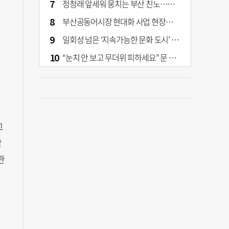
정청래 앞세워 뭉치는 부산 친노…전대 결과가 부산 민주 세력 판도 바꾼다
부산공동어시장 현대화 사업 현장서 오염토 발견
일회성 넘은 ‘지속가능한 문화 도시’ 원동력은 시민 지지 [부산은 열려 있다]
“눈치 안 보고 무더위 피하세요” 문 활짝 연 은행·마트
교
악
관