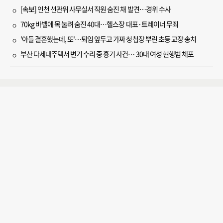
[속보] 인천 선관위 사무실서 직원 숨진 채 발견…경위 수사
70kg 바벨에 목 눌려 숨진 40대…헬스장 대표·트레이너 무죄
'아들 결혼했는데, 또'…퇴임 앞두고 가짜 청첩장 뿌린 초등 교장 송치
부산 다세대주택서 변기 수리 중 흉기 사건… 30대 여성 현행범 체포