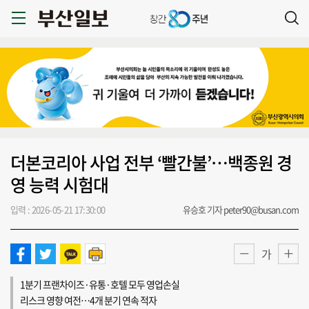
더본코리아 사업 전부 ‘빨간불’…백종원 경
영 능력 시험대
입력 : 2026-05-21 17:30:00
유승호 기자 peter90@busan.com
가
1분기 프랜차이즈·유통·호텔 모두 영업손실
리스크 영향 여전…4개 분기 연속 적자