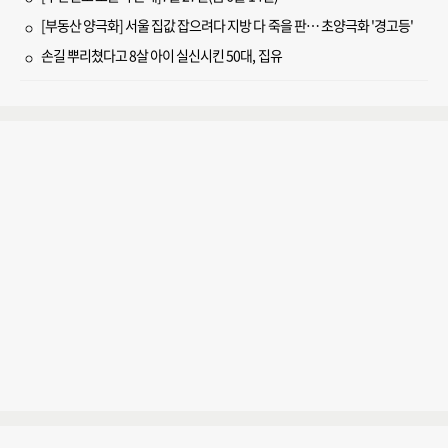
[부동산 양극화] 서울 집값 잡으려다 지방 다 죽을 판… 초양극화 '경고등'
손길 뿌리쳤다고 8살 아이 실신시킨 50대, 집유