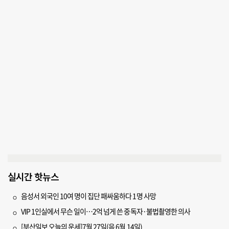
실시간 핫뉴스
음성서 외국인 10여 명이 집단 패싸움하다 1명 사망
VIP 1인실에서 무슨 일이…2억 넘게 쓴 중독자·불법촬영한 의사
[부산일보 오늘의 운세]7월 27일(음 6월 14일)