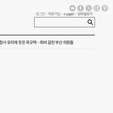
 비경을 담다’ 금정산 국립공원 지정 기념 전시회
로그인
회원가입
e-paper
모바일보기
주말 부울경 비 소식
청사 유치에 웃은 곽규택…희비 갈린 부산 의원들
령 "전남광주 독자적 대학입시제도 어떤가" 제안
인중개사 명의 빌려 대표 행세… 수억 원 챙긴 60대 등 3명 송치
 비경을 담다’ 금정산 국립공원 지정 기념 전시회
주말 부울경 비 소식