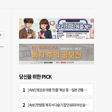
당신을 위한 PICK
[속보] 제15호 태풍 '찬홈' 북상 중…일본 관통 후 우리나라에 단비 선물
[속보] 한밤중 계곡서 다슬기 잡던 60대 여성 숨진 채 발견