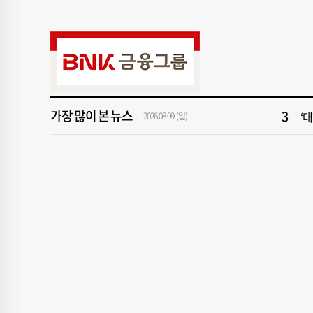
9
부산
1
부
3
‘
가장 많이 본 뉴스
2026.08.09 (일)
5
“
7
신청
9
부산
1
부