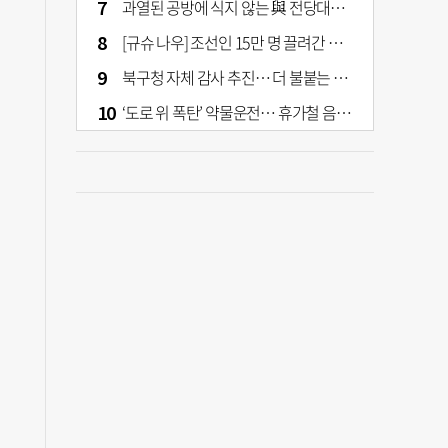
과열된 공방에 식지 않는 與 전당대회… 호남·수도권 집중하는 후보들
[규슈 나우] 조선인 15만 명 끌려간 치쿠호 탄광… 대를 이은 진실 캐기
북구청 자체 감사 추진… 더 불붙는 북구 신청사 갈등
‘도로 위 폭탄’ 약물운전… 휴가철 음주와 병행 단속 [교통안전, 시민이 만든다]