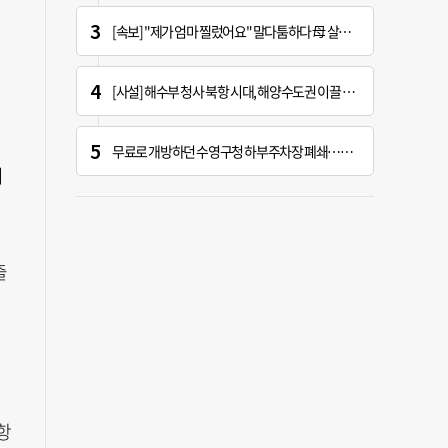
[속보] "제가 엄마 찔렀어요" 말다툼하다 母 살해한 10대 아들, 법원 출석
[사설] 해수부 청사 북항 시대, 해양수도권 이끌 구심점 돼야
무료로 개방하던 수영구청 하부주차장 폐쇄…주차난 우려
기
출
항