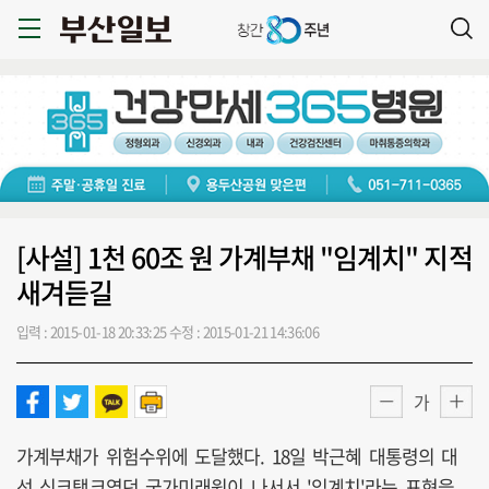
[사설] 1천 60조 원 가계부채 "임계치" 지적
새겨듣길
입력 : 2015-01-18 20:33:25
수정 : 2015-01-21 14:36:06
가
가계부채가 위험수위에 도달했다. 18일 박근혜 대통령의 대
선 싱크탱크였던 국가미래원이 나서서 '임계치'라는 표현을