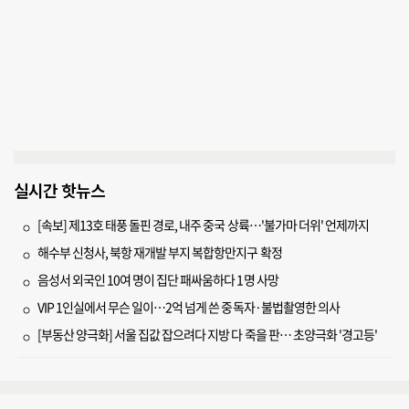
실시간 핫뉴스
[속보] 제13호 태풍 돌핀 경로, 내주 중국 상륙…'불가마 더위' 언제까지
해수부 신청사, 북항 재개발 부지 복합항만지구 확정
음성서 외국인 10여 명이 집단 패싸움하다 1명 사망
VIP 1인실에서 무슨 일이…2억 넘게 쓴 중독자·불법촬영한 의사
[부동산 양극화] 서울 집값 잡으려다 지방 다 죽을 판… 초양극화 '경고등'