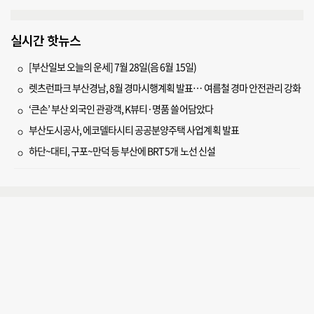
실시간 핫뉴스
[부산일보 오늘의 운세] 7월 28일(음 6월 15일)
렛츠런파크 부산경남, 8월 경마시행계획 발표… 여름철 경마 안전관리 강화
‘큰손’ 부산 외국인 관광객, K뷰티·명품 쓸어담았다
부산도시공사, 에코델타시티 공공분양주택 사업계획 발표
하단~대티, 구포~만덕 등 부산에 BRT 5개 노선 신설