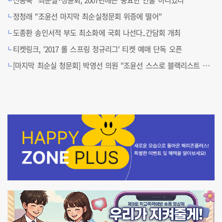
신동욱 "최순실·정윤회, 2007년에는 중요한 인물 아니었다"
정청래 "조윤선 마지막 최순실청문회 위증에 떨어"
도종환 송인서적 부도 최소화에 국회 나선다..간담회 개최
티켓링크, '2017 롤 스프링 정규리그' 티켓 예매 단독 오픈
[마지막 최순실 청문회] 박영선 의원 "조윤선 스스로 블랙리스트 인정한 발언이다" 일침