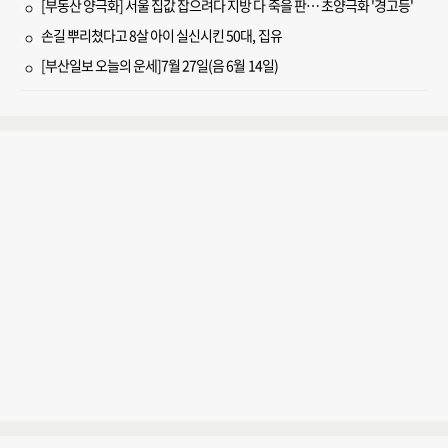
[부동산 양극화] 서울 집값 잡으려다 지방 다 죽을 판… 초양극화 '경고등'
손길 뿌리쳤다고 8살 아이 실신시킨 50대, 집유
[부산일보 오늘의 운세]7월 27일(음 6월 14일)