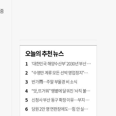
 중
오늘의 추천 뉴스
‘대한민국 해양수산부’ 2030년 부산 북항시대 연다
“수영만 계류 모든 선박 영업정지”… 재개발 속도전
반가雨…주말 부울경 비 소식
“앗, 뜨거워” 땡볕에 달궈진 ‘사직 불가마’ 관중석 무려 70도
신청사 부산 동구 확정 이유…부지 용이성·접근성·집적 가능성이 운명 갈랐다 [해수부 북항 시대]
당원 2만 명 연판장에도…힘 안 실리는 ‘장동혁 사퇴’ 공세