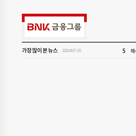
9
서
1
2
3
‘
가장 많이 본 뉴스
5
해
2026.08.07 (금)
7
창
9
서
1
2