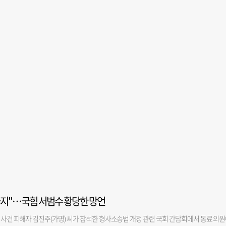
하지"…국힘 서범수 황당한 망언
' 사건 피해자 김진주(가명) 씨가 참석한 형사소송법 개정 관련 국회 간담회에서 동료 의