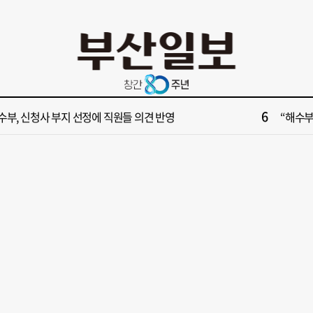
10
울서 만난 박형준·안철수…"부산 발전 위해 힘 보태기로"
[단독] “
2
028년 첫삽 뜬다더니… ‘범천기지창’ 다시 원점
'구포시장
4
불가마 부산’ 식히려면 꽉 막힌 바람길 53곳 열어라
[부산일보
6
수부, 신청사 부지 선정에 직원들 의견 반영
“해수부 
8
업 반세기 만에 노조 생긴 두 기업, 닮은 꼴 노사 갈등
의령군민
10
울서 만난 박형준·안철수…"부산 발전 위해 힘 보태기로"
[단독] “
2
028년 첫삽 뜬다더니… ‘범천기지창’ 다시 원점
'구포시장