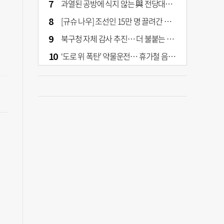
과열된 공방에 식지 않는 與 전당대회… 호남·수도권 집중하는 후보들
[규슈 나우] 조선인 15만 명 끌려간 치쿠호 탄광… 대를 이은 진실 캐기
북구청 자체 감사 추진… 더 불붙는 북구 신청사 갈등
‘도로 위 폭탄’ 약물운전… 휴가철 음주와 병행 단속 [교통안전, 시민이 만든다]