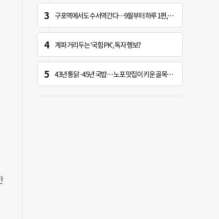
구포역에서도 수서역간다…9월부터 하루 1편, 주말 2편
계파 거리두는 ‘국힘 PK’, 독자 행보?
43년 통닭·45년 국밥… 노포 맛집이 키운 골목시장 [골목시장, 다시 장날]
한