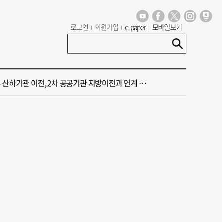
양산, 공식 기록만큼 덥지 않다”… 양산시, 기상청에 관측장비 이동 요청
로그인
회원가입
e-paper
모바일보기
 가이드' 자처한 한동훈…'구포데이'로 북구 알리기 총력
 오늘의 운세] 8월 5일(음 6월 23일)
산하기관 이전, 2차 공공기관 지방이전과 연계 추진 안 돼”
 1인당 50만 원 민생안정지원금 지급
양산, 공식 기록만큼 덥지 않다”… 양산시, 기상청에 관측장비 이동 요청
 가이드' 자처한 한동훈…'구포데이'로 북구 알리기 총력