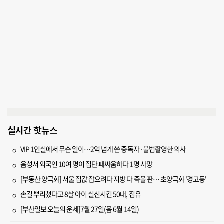
실시간 핫뉴스
VIP 1인실에서 무슨 일이…2억 넘게 쓴 중독자·불법촬영한 의사
음성서 외국인 10여 명이 집단 패싸움하다 1명 사망
[부동산 양극화] 서울 집값 잡으려다 지방 다 죽을 판… 초양극화 '경고등'
손길 뿌리쳤다고 8살 아이 실신시킨 50대, 집유
[부산일보 오늘의 운세]7월 27일(음 6월 14일)