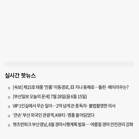
실시간 핫뉴스
[속보] 제15호 태풍 '찬홈' 이동경로, 日 지나 동해로…돌핀·페이러우는?
[부산일보 오늘의 운세] 7월 28일(음 6월 15일)
VIP 1인실에서 무슨 일이…2억 넘게 쓴 중독자·불법촬영한 의사
‘큰손’ 부산 외국인 관광객, K뷰티·명품 쓸어담았다
렛츠런파크 부산경남, 8월 경마시행계획 발표… 여름철 경마 안전관리 강화