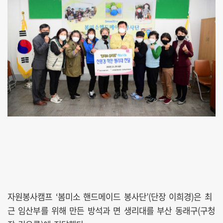
자원봉사캠프 ‘봄미소 핸드메이드 봉사단’(단장 이희경)은 최
근 임산부를 위해 만든 방석과 면 생리대를 부산 동래구(구청