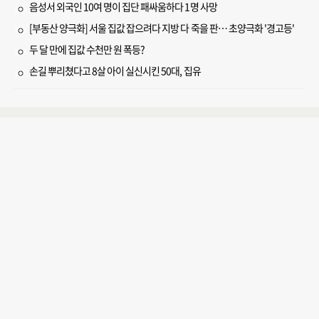
음성서 외국인 10여 명이 집단 패싸움하다 1명 사망
[부동산 양극화] 서울 집값 잡으려다 지방 다 죽을 판… 초양극화 '경고등'
두 달 만에 집값 수천만 원 폭등?
손길 뿌리쳤다고 8살 아이 실신시킨 50대, 집유