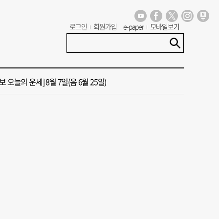
 부산서도 21대 대선 투표소 ‘특이 수치’ 발견
로그인
회원가입
e-paper
모바일보기
신청사, 북항 재개발 부지 복합항만지구 확정
 오늘의 운세] 8월 7일(음 6월 25일)
국 해양수산부’ 2030년 부산 북항시대 연다
 오늘의 운세] 8월 8일(음 6월 26일)
 부산서도 21대 대선 투표소 ‘특이 수치’ 발견
신청사, 북항 재개발 부지 복합항만지구 확정