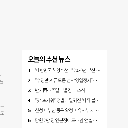
오늘의 추천 뉴스
‘대한민국 해양수산부’ 2030년 부산 북항시대 연다
사
“수영만 계류 모든 선박 영업정지”… 재개발 속도전
주들
며
반가雨…주말 부울경 비 소식
상태
“앗, 뜨거워” 땡볕에 달궈진 ‘사직 불가마’ 관중석 무려 70도
.
좋은
선
신청사 부산 동구 확정 이유…부지 용이성·접근성·집적 가능성이 운명 갈랐다 [해수부 북항 시대]
보도
를
당원 2만 명 연판장에도…힘 안 실리는 ‘장동혁 사퇴’ 공세
일
하
지