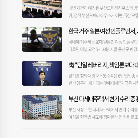
는 것이 더 좋을 듯. 56년생 주위와의 원활한 
장은 “직원들 의견을 파악하기 위해 4~5일
자격이 없던 A 씨는 공인중개사 2명의 자격증
내년 개관이 예정된 부산오페라하우스의 방향
감정은 감정을 낳는다. 방향을 바꾸어 생각하라
지고 있는 강서구 부지에 대한 젊은 직원들
게 자신을 ‘대표님’이라고 부르게 하고 부동
이, 정작 부산오페라하우스가 어떤 극장 모
으로 관망해야. 69년생 힘에 겨운 일에 개입
다. 해수부의 신청사 부지 확정으로 북항 재
은 방식으로 사무소를 운영하며 챙긴 중개 수
홀에서 ‘부산오페라하우스, 어디로 가야 하
는 것이 우선이다. 문제는 그 후에 간구해야.
이전을 확정한 HMM이 지난 4월 말 북항에
중개행위를 방조하고 묵인한 혐의를 받는다. 
한국 거주 일본 여성 인플루언서,
‘부산오페라를 사랑하는 사람들’이 주최했다
집중하라. 94년생 무리한 것은 포기하는 것이
하반기 주요 과제로 복합항만지구를 중심으로
매매계약을 진행했는데, 정작 계약서에는 다
련됐다. 시민들의 여러 의견을 청취하는 자리
문제를 일으킬 수도. 58년생 바쁜 중에 즐거
공사(BPA), 한국해양진흥공사(KOBC), 한
경찰서 관계자는 “공인중개사들이 개업할 여
국내에 거주하는 20대 일본인 여성 인플루언
것이 세미나 개최의 배경이 됐다. 이 때문에
지 07년생 사교성 있는 자세를 보여야. 95
운조합(KSA) 등 6개 기관과 ‘부산항 북항
업자의 자격 여부를 신중하게 확인할 필요가 
따르면 이날 오전 5시 33분 서울 용산구 한강
나선 〈부산일보〉 정달식 논설위원은 “개관
루. 71년생 나를 낮추고 먼저 다가가라. 먼저
진 중이다. 해수부 산하 6개 이전 대상 기
팔로워를 보유한 A 씨는 자신이 살던 오피스
계기로 부산형 제작구조를 확립해야 한다”고
혼자서 움직이면 효과를 거두기 힘들다. 금전
(7만 2456㎡)을 갖고 있어 이들 기관과의
靑 "단일 레버리지, 책임론보다 대
방송을 본 이용자가 A 씨의 지인에게 상황을 
들어야 한다는 분석이다. 이어 “(라 스칼라
높은 점수를 받았다는 평가다. 한편, 부산시
을 요청하는 이용자들의 글이 잇따라 올라왔다
역 예술인이 참여할 기회는 거의 없다고 봐야
성기홍 청와대 홍보소통수석은 6일 단일종목
장이다. 전재수 부산시장은 "뜨거운 관심 속
으로 전해졌다. 서울 용산경찰서는 A 씨의 
의 패러다임을 설명했다. 유명 작곡가, 성악
한 책임론이 제기되는 것에 대해 "지금은 시
다"며 "해수부 이전 효과가 특정 지역에 국
겪는 가족·지인이 있을 경우 자살예방 상담전화
작자 육성하는지에 따라 국제적 위상이 결
CBS라디오 '박성태의 뉴스쇼'에 나와 이같이
김경희·권상국 기자 miso@busan.com
오페라 본산이라 불리는 유럽 오페라 극장들도 
부산 다세대주택서 변기 수리 중 
다. 필요하다면 추가 대책도 검토할 것"이
스칼라를 초청해도) 도면, 설계도, 제작 프로
리지 ETF 도입을 겨냥해 "김용범 청와대 
부산 사상구 한 다세대주택에서 변기 수리를 
했다. 이어 “성공적 개관은 유명 공연 1편을
제기했다. 성 수석은 부동산 공급 대책에 대
여성을 현행범 체포해 정확한 범행 경위를 조사 
라며 “부산에서 탄생한 작품이 세계 무대로
일 내에 발표하도록 할 것"이라고 말했다. 
기를 휘둘러 다치게 한 혐의(살인 미수)로 30
정서를 담아내기 위해서는 개관작 타이틀이 
기적 대응 목적이 아닌, 공정한 과세를 이루
업을 하던 중 B 씨가 갑자기 휘두른 흉기에 
이어졌다. 부산시와 지역 예술인, 시민단체
주택 보유자나 비거주 주택 보유자, 다주택