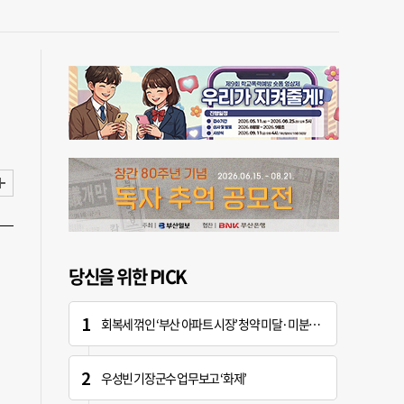
영
당신을 위한 PICK
회복세 꺾인 ‘부산 아파트 시장’ 청약 미달·미분양 심화
우성빈 기장군수 업무보고 ‘화제’