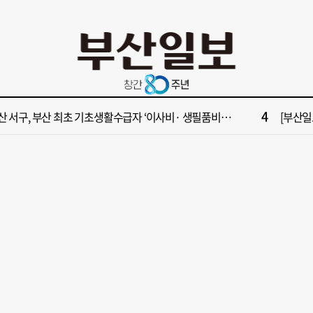
10
수부 청사 유치에 웃은 곽규택…희비 갈린 부산 의원들
[단독]
2
원 파크골프장 일찍 개장했더니 새벽부터 ‘문전성시’
해수부 
4
산 서구, 부산 최초 기초생활수급자 ‘이사비· 생필품비’ 지원
[부산일보
6
가雨…주말 부울경 비 소식
‘대한민
8
면1번가 상권활성화, 금정구 용역 그대로 ‘복붙’
[부산일보
10
수부 청사 유치에 웃은 곽규택…희비 갈린 부산 의원들
[단독]
2
원 파크골프장 일찍 개장했더니 새벽부터 ‘문전성시’
해수부 