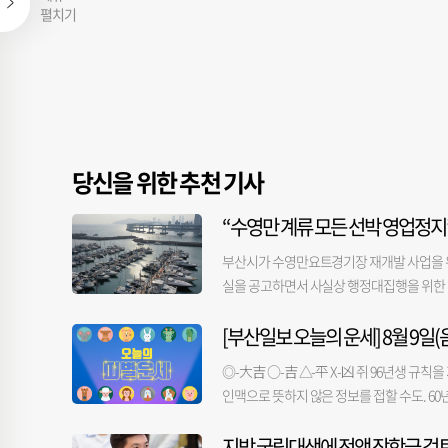
펼치기
당신을 위한 추천 기사
“수영만 계류 모든 선박 영업정지
부산시가 수영만요트경기장 재개발 사업을 위
실을 공고하면서 사실상 행정대집행을 위한 
을 대상으로 영업정지 처분 내용을 담은 공
[부산일보 오늘의 운세] 8월 9일(음
제기한 가처분 신청은 기각됐다“며 “2주 
가 됐다”고 밝혔다. 공시송달은 처분 당사자
◎-大吉 ○-吉 △-平 X-凶 쥐 96년생 규칙
통상 2주간의 공시송달 기간이 지나면 실제 
인맥으로 뜻하지 않은 정보를 접할 수도. 60
주 23명이 제기한 ‘계류장 이용 허가 갱신
오래 두면 소용이 없을 수도. 36년생 마음가
연장하지 않은 시 처분이 적법하다는 판단이다
지방 국립대생에 전액 장학금 검
관으로 나가야. 85년생 바쁘게 움직이다 중요