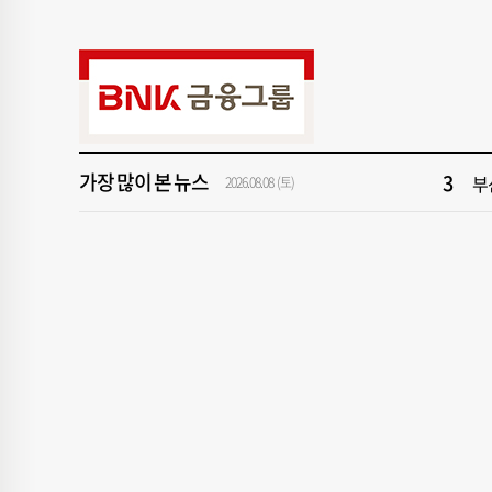
9
해
1
창
3
부
가장 많이 본 뉴스
2026.08.08 (토)
5
반
7
서
9
해
1
창