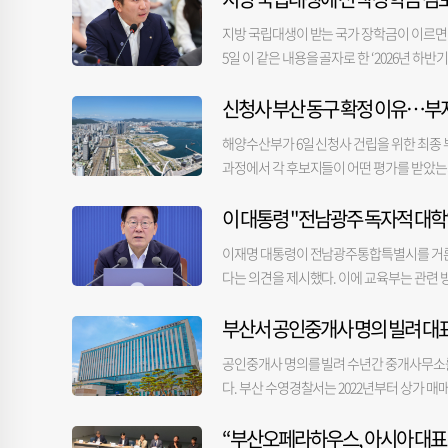
자 행정대집행 절차를 시작했다. 이에 일부
않은 일은 나중으로 미루고 자신의 시간을 만
을 시 행정심판 결과가 나올 때까지 정지할
지방 국립대생이 받는 국가 장학금이 이르면
낙관적으로 생각해 봄이. 금전-△ 애정-△ 
원회가 시의 손을 들어주면서 재차 행정대집행
5일 이 같은 내용을 골자로 한 ‘2026년 
음 양보하는 여유를 가져야. 74년생 지나치게 
소송은 진행 중이다． 500척이 넘던 요트경
장학금 도입 검토’ 등 지역 청년 우대 정책
론이라도 완고하게 하지 말고 부드럽게 타일러야
시는 자진해서 선박을 반출한 선주와 재개발 
신청사 부산 동구 확정 이유…부지
안도 검토 중이다. 이달 중 도입 시기와 대상
윗사람에 대해 순종하지 않으면 환경도 악화될 
체육시설관리사업소는 모든 반출 거부 선박에
균형발전 차원에서 진행 중인 서울대 10개 
발상을 불러 들여야. 63년생 나보다 더 어려운
해양수산부가 6일 신청사 건립을 위한 최종 
예고했다. 영장 교부에 한 달 이상이 걸리는
대에는 학교당 1000억 원의 예산이 투입된다
황이 좋아도 장담하기는 이를 듯. 금전-△ 애정
과정에서 각 후보지들이 어떤 평가를 받았는지
“지금도 26척 정도가 계속 영업을 하고 있는
인재 양성 신속트랙제도 신설한다. 아울러 
뒷날을 대비해 근검하고 절약해야. 76년생 오
대한민국 대표 해양 클러스터로 우뚝 설 것이라
확대하기로 했다. 정부의 국정과제에 맞춰 무상
일희일비하는 흐름이니 좋은 일도 있고 나쁜 일
이 대통령 "전남광주 독자적 대
구, 남구 등 4개 지자체는 지난 5일 열린 제
준 45.8%인 공공보육 이용률을 2030년까지
01년생 하고 싶은 행동이나 발언은 자제함이 
시민단체, 직원 대표 등 10명으로 구성된 ‘부
이재명 대통령이 전남광주통합특별시를 거론하
키면 반동이 따를 듯. 65년생 정 때문에 힘에
주변 지역 파급 효과, 해양수도 상징성, 교
다는 의견을 제시했다. 이에 교육부는 관련 
는 것은 과감하게 정리하도록 하라. 금전-△ 애
축 규제나 도시계획 용도, 지구단위계획 등을
대상으로 한 업무보고에서 "대한민국이라고 
까지 힘을 비축하고 기다림이 최선. 78년생 
현황도 살핀 것으로 전해졌다. 부지 기반시설
부산서 공인중개사 명의 빌려 대표 
을 강화해 이번에 출범한 전남광주통합특별시
년생 일의 진행이 유리한 쪽으로 결정된다. 42
면, PT 준비를 가장 잘 했던 건 중구였으며
안을 생각해봤느냐"고 질문했다. 이어 "안
절한 모험을 해도 좋은 시기이다. 91년생 방
틀간 출퇴근 시간과 점심시간에 해수부 임시
공인중개사 명의를 빌려 수년간 중개사무소를
는 특별시법상 교육 분야에도 특례를 둘 수
면 기회를 잃을 수도. 67년생 생각난 것을 행
구는 해양수산연수원 용당캠퍼스 건물을 철거
다. 부산 수영경찰서는 2022년부터 상가 매
방안을 검토해 볼 수 있다"라고 말했다. 다
보기 좋은 대로 나타날 듯. 금전-○ 애정-△
는 질문에 제대로 답하지 못해 아쉬움을 산 
보조원 A 씨와 A 씨에게 자격증을 빌려준 
다른 대학 가는 걸 막을 건 아니다"라고 했
닦았던 일에 성과가 나타날 듯. 80년생 다른
및 접근성 향상 효과를 강조해 답변하면서 
“부산오페라하우스, 아시아 대표
사무소를 차린 뒤 약 4년간 해수욕장 인근 
려고 하지만 특정 지역만 별도의 대학입시 제