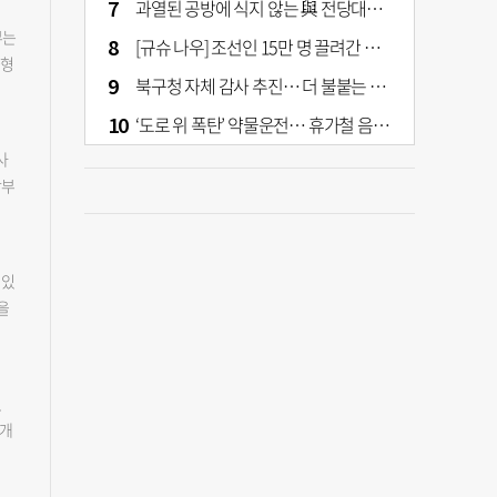
과열된 공방에 식지 않는 與 전당대회… 호남·수도권 집중하는 후보들
분
말고
위
부는
[규슈 나우] 조선인 15만 명 끌려간 치쿠호 탄광… 대를 이은 진실 캐기
한걸
취소
균형
정
북구청 자체 감사 추진… 더 불붙는 북구 신청사 갈등
.
 방
년생
시
역
‘도로 위 폭탄’ 약물운전… 휴가철 음주와 병행 단속 [교통안전, 시민이 만든다]
로운
을
립
 상
사
라며
제와
년생
상부
세로
년생
강서
기
뱀
계,
.
사시
,
 있
없
 건
을
 때
한
율성
54
따르
 방
 적
이
시
못하
남
졌
는
좋고
냐
중개
서
갈고
성
개
대하
직이
원
사