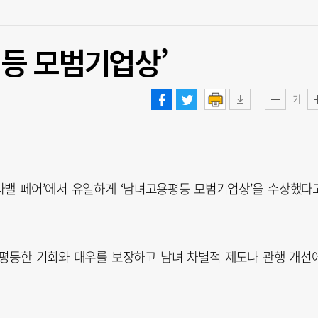
등 모범기업상’
가
 워라밸 페어’에서 유일하게 ‘남녀고용평등 모범기업상’을 수상했다
 평등한 기회와 대우를 보장하고 남녀 차별적 제도나 관행 개선