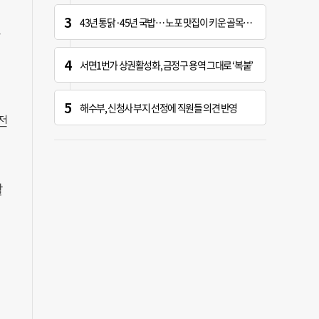
43년 통닭·45년 국밥… 노포 맛집이 키운 골목시장 [골목시장, 다시 장날]
으
서면1번가 상권활성화, 금정구 용역 그대로 ‘복붙’
해수부, 신청사 부지 선정에 직원들 의견 반영
전
활