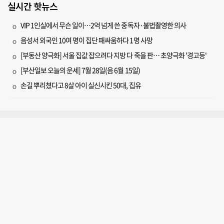
실시간 핫뉴스
VIP 1인실에서 무슨 일이…2억 넘게 쓴 중독자·불법촬영한 의사
음성서 외국인 10여 명이 집단 패싸움하다 1명 사망
[부동산 양극화] 서울 집값 잡으려다 지방 다 죽을 판… 초양극화 '경고등'
[부산일보 오늘의 운세] 7월 28일(음 6월 15일)
손길 뿌리쳤다고 8살 아이 실신시킨 50대, 집유