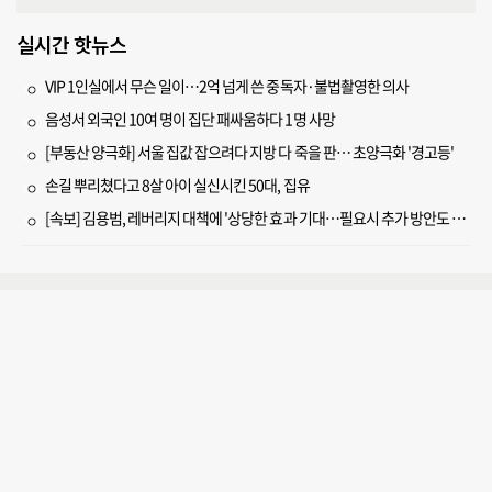
실시간 핫뉴스
VIP 1인실에서 무슨 일이…2억 넘게 쓴 중독자·불법촬영한 의사
음성서 외국인 10여 명이 집단 패싸움하다 1명 사망
[부동산 양극화] 서울 집값 잡으려다 지방 다 죽을 판… 초양극화 '경고등'
손길 뿌리쳤다고 8살 아이 실신시킨 50대, 집유
[속보] 김용범, 레버리지 대책에 '상당한 효과 기대…필요시 추가 방안도 검토'