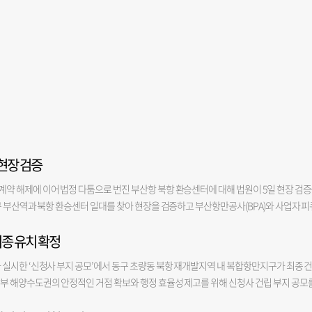
현장 검증
약 해제에 이어 법정 다툼으로 번진 부산항 북항 환승센터에 대해 법원이 5일 현장 검
구 부산역과 북항 환승센터 일대를 찾아 현장을 검증하고 부산항만공사(BPA)와 사업자 피
사업지 내 유일한 공공부지인 복합환승센터는 2022년 5월 최초 설계안과 달리, 2024년 2
최종 유치 확정
크) 위치가 기존보다 3.3m 높게 설계되며 문제가 됐다. 이같은 단차 구간에는 계단이 만
행자 불편은 물론 부산항과 부산항대교 방향의 조망권 상실이 우려된다. 이에 BPA는 사
실시한 ‘신청사 부지 공모’에서 동구 초량동 북항 재개발지역 내 복합항만지구가 최종 
16일 토지 매매계약 해제를 통보한 후 같은 달 26일 공사 중지 가처분 신청을 제기했다. 
부 해양수도권의 안정적인 거점 확보와 행정 효율성 제고를 위해 신청사 건립 부지 공모
 위해 교통영향평가 등 필요한 절차를 밟고 있으며, 동구청 허가를 받아 적법하게 공사 
항 국제여객터미널과 인접한 사통팔달의 교통 접근성을 앞세워 초반부터 강력한 후보로 주
 수정 확약서를 BPA에 제출했는데도 지연배상금 부과, 철거이행보증보험 제출 등 독소조