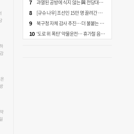
과열된 공방에 식지 않는 與 전당대회… 호남·수도권 집중하는 후보들
화
중요
 하
자는
[규슈 나우] 조선인 15만 명 끌려간 치쿠호 탄광… 대를 이은 진실 캐기
서
구
시돼
당
북구청 자체 감사 추진… 더 불붙는 북구 신청사 갈등
열기
인데
견했
는
‘도로 위 폭탄’ 약물운전… 휴가철 음주와 병행 단속 [교통안전, 시민이 만든다]
중
지
정
목
유치
수하
다
끼지
 감
쓰
부산
먼
여
토대
보
 온
 등
무방
정
과
이
은
있는
흘
.
계약
물
구
6일
었는
진
는
모두
핵심
 그