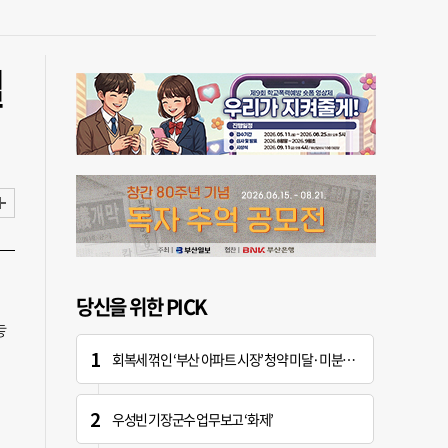
벌
당신을 위한 PICK
놓
회복세 꺾인 ‘부산 아파트 시장’ 청약 미달·미분양 심화
우성빈 기장군수 업무보고 ‘화제’