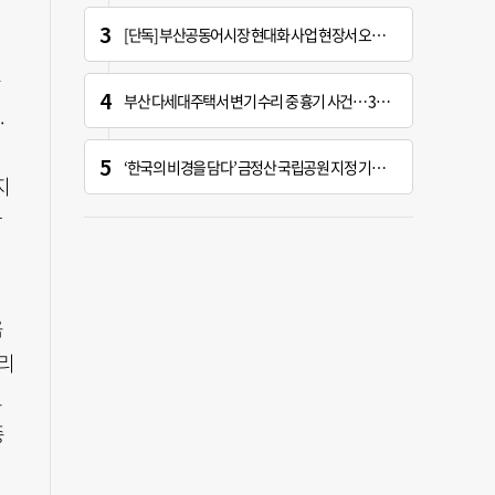
[단독] 부산공동어시장 현대화 사업 현장서 오염토 발견
구
부산 다세대주택서 변기 수리 중 흉기 사건… 30대 여성 현행범 체포
.
‘한국의 비경을 담다’ 금정산 국립공원 지정 기념 전시회
지
참
옥
리
트
종