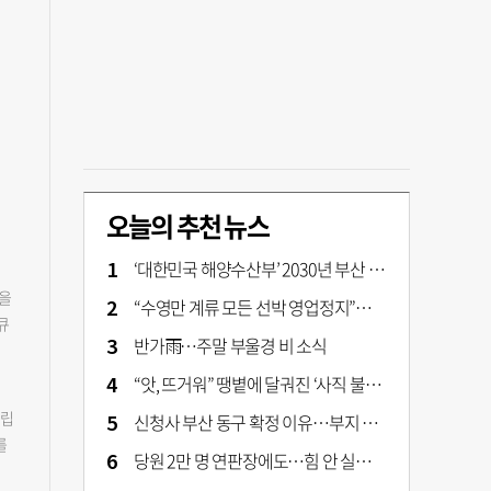
오늘의 추천 뉴스
‘대한민국 해양수산부’ 2030년 부산 북항시대 연다
증을
“수영만 계류 모든 선박 영업정지”… 재개발 속도전
큐
반가雨…주말 부울경 비 소식
월
들
“앗, 뜨거워” 땡볕에 달궈진 ‘사직 불가마’ 관중석 무려 70도
업
건립
신청사 부산 동구 확정 이유…부지 용이성·접근성·집적 가능성이 운명 갈랐다 [해수부 북항 시대]
피큐
를
중
당원 2만 명 연판장에도…힘 안 실리는 ‘장동혁 사퇴’ 공세
목
항