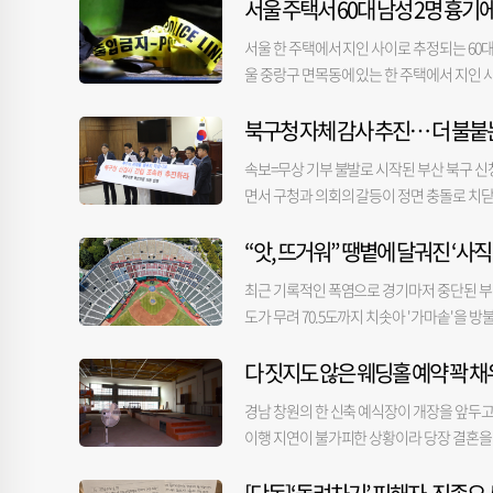
서울 주택서 60대 남성 2명 흉기
받았다. 특히 이번에 선정된 복합항만지구는 
을 강요하고 있다고 주장한다. 법원의 현장 
와 공간 확장성 면에서 최적지라는 평가를 받
한 사안인지, 단차 해소를 위한 설계변경이 
서울 한 주택에서 지인 사이로 추정되는 60대
는 2030년 신청사 건립 로드맵을 차질 없이
구체적으로 3.3m 단차가 시민 조망권과 보
울 중랑구 면목동에 있는 한 주택에서 지인 사
는 2028년 옛 부산진역사에 들어설 부산해
있었는지, 건축계획 가이드라인을 준수하게 돼
국은 "한 명은 오른쪽 목, 한 명은 복부에 
시작한 국적 선사 HMM, 그리고 이번 해양
이 경우 단차 해소가 가능한지 등을 묻고 양측
북구청 자체 감사 추진… 더 불붙
다. 소방 당국은 심폐소생술(CPR)을 실시하
명실상부한 ‘글로벌 해양수도 부산’의 핵심 앵
지가 필요한지 가처분 인용 여부에 대해 결정
인 사이인 것으로 추정한다. 현장에는 두 사람
하고 설계 프로세스를 거쳐 2030년까지 동
속보=무상 기부 불발로 시작된 부산 북구 신청
격자를 찾아 탐문 수사를 진행하고 있다. 아
는 동구민의 염원과 전 직원의 행정 역량이 
면서 구청과 의회의 갈등이 정면 충돌로 치닫
가 서로를 찔렀을 가능성을 염두에 두고 수사
않고, 해수부 직원들이 안정적으로 근무할 수
사에 착수하겠다는 방침을 밝힌 반면, 북구의
인 것으로 추정되는 흉기 1점을 확보했다. 
“앗, 뜨거워” 땡볕에 달궈진 ‘사직
북구청은 북구 신청사 건립 사업과 관련해 자
저 범행했는지, 쌍방 범행이었는지 등이 확
력 등을 이유로 받아들이지 않자 자체 감사
로 자세한 경위를 파악할 방침이다.
최근 기록적인 폭염으로 경기마저 중단된 부산
지 선정 과정 전반의 위법·부당 여부를 확
도가 무려 70.5도까지 치솟아 '가마솥'을 
이 중점적으로 다뤄질 것으로 보인다. 정 청
비로 노출돼 있다. 6일 오후 4시 부산 동래
구의원이 덕천동 후보지와 화명동 후보지 간 
다 짓지도 않은 웨딩홀 예약 꽉 
쇠로 된 손잡이는 물론, 플라스틱 의자까지도
가 났다”고 주장했다. 이어 “민간위원은 6
46.1도, 쇠 손잡이는 53.6도, 바닥은 59.
구조였다”고 비판했다. 북구청은 감사 결과에
경남 창원의 한 신축 예식장이 개장을 앞두고
렀고, 햇볕에 노출된 피부는 심하게 따끔거렸
북구청이 자체 감사에 착수하면서 신청사 건
이행 지연이 불가피한 상황이라 당장 결혼을 
론 관람석 진입로에도 바람 한 점 불지 않았고
하고 나섰다. 북구의회 국민의힘 소속 의원 
자로 경남 창원시 의창구 팔용동 총면적 5302
데도 구장 안은 후끈한 열기로 가득했다. 한국
을 요구한다. 북구의회 김태식 의원은 “신청
예식장이 들어설 계획이다. 예식장 측은 애초 