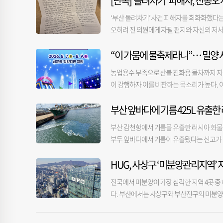
[단독]‘돌려차기’ 피해자, 진종
취소했다. 앞서 KBO는 지난 1일 사직야구장에
사업”이라며 “더 이상의 지연은 행정 신뢰를
러나 지난 5일 현장 취재 결과 예식장은 공사
10월 준공된 사직야구장은 원형에 가까운 개
‘부산 돌려차기’ 사건 피해자를 희화화했다는
에 약 132억 원의 예산이 투입된 점을 언
안다”고 말했다. 예식장은 로비 등 공간을 
단 후면에 제한된다. 특히 하단 응원석과 외
오히려 진 의원에게 자필 편지와 자신의 저
최근 원자재 가격과 인건비 상승으로 공사비 
황이라서 이번 달 개장하기는 한눈에도 어려
미 달궈진 콘크리트와 플라스틱 좌석이 복사열
다. 진 의원은 6일 오후 부산 부산진구에 위
다. 이에 대해 정 청장은 “사업을 중단시키
준”이라고 설명했다. 지난달 예식장 측은 예
씬 높아지는 이유다. 상황이 이렇다보니 폭염이 
“이 가뭄에 물축제라니”… 밀양
은 지난 4일 국회에서 열린 검찰 보완수사권 
추진하는 것보다 의혹을 명확히 밝히고 가는 
일정을 8월 말로 조정한다고 안내했다. 이때 
3일간 온열질환자가 총 84명 발생했다. 이 
향해 “진종오 의원님, 돌려차기 한 번 하죠?
정된 준공 일정 내 공사 완료가 어려운 것으로
농업용수 부족으로 산불 진화용 물차까지 지
카이돔의 경우, 돔이 그늘을 제공하고 내부
메달리스트 출신이다. 진 의원은 이날 별도의
른 예식장을 알아봐야 하는 상황에 부닥친 예
이 강행하자 이를 비판하는 목소리가 높다. 
그라운드 하부 온도를 지속적으로 측정하고, 
의원은 “신중하게 발언하지 못한 점에 대해 
관 대출 지연으로 차질을 빚는 중이라며 다급
르면 시는 지난해에 이어 올해 ‘2026 밀양
록적인 폭염에도 온열질환자는 한 명도 발생하
했다. 이날 당 지도부가 윤리위를 통해 엄중
은 인테리어 시공사 측 확답을 받아 다음 주
부산 앞바다에 기름 425L 유출한
티벌은 대형 물놀이와 공연, 스포츠 체험을 한
1층을 제외한 관람석 대부분에 그늘이 진다.
말씀을 전하고 싶었다”고 밝혔다. 돌려차기 
상황을 안내하고 있고, 계약금 환급 처리 절
가뭄으로 인해 밀양의 들녘은 메말라가고 있
안개가 분사되는 ‘쿨링포그’를 설치해 관람
로 검찰 보완수사권 폐지 논의가 묻혀서는 안
부산 감천항에서 기름을 유출한 러시아 화물선이
지 못하는 상황이 아니다”고 해명했다. 예식장
리를 냈지만, 지역 경제 활성화를 위해 축제
자 롯데 자이언츠 측은 지난해부터 더위 쉼
인 가해자는 아니니 괜찮다. 이런 발언에 흔
부두 앞바다에서 기름이 유출됐다는 신고가 접
자가 다른 예식장을 급히 알아보는 등 피해가
용수 부족이 가장 극심한 지역 중 한 곳이어
동해 내부 온도를 시원하게 유지하고 있다. 
절규에 대신 나서 이야기를 하는 것”이라고
간 만에 작업을 완료한 해경은 드론을 활용, 
일부는 집단 소송을 준비하는 것으로 알고 있
경이다. 특히 5일 기준 농업용수 저수율이 30
년 무더위 대책을 강화해야 한다는 무거운 
다. 그러나 나를 포함한 피해자들은 117페
HUG, 사상구 ‘미분양관리지역’ 
호가 특정됐다. 이 배에서 선박용 경유 약 4
(평년 대비 40% 이하)로 접어든다. 가뭄과
다”고 밝혔다.
리는 현실이 개탄스럽다”고 말했다. 일각에서
다.
경남도 박일웅 행정부지사와 함께 폭염 피해 
전국에서 미분양이 가장 심각한 지역 4곳 중
론회나 증언대에도 여러 차례 올랐다”며 “처
양댐을 직접 방문해 차질 없는 용수 공급을 
다. 부산에서는 사상구와 부산진구의 미분양이 각
다. 이날 김 씨는 진 의원에게 자필로 쓴 편
품부 가뭄 대비 용수개발비 15억 원을 추가
미분양관리지역’으로 4개 지역을 선정해 6
들에 대한 경호용품 지원, 지역 방범 경찰 활
분위기에 역행하는 대형 물 소비 축제가 진행
시가 신규 지정돼 인천 영종구, 경기 이천시
자 분께 사과를 하러 와서 오히려 선물을 얻