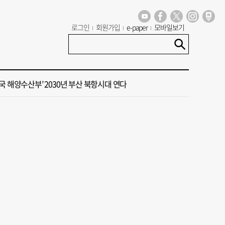
 부산서도 21대 대선 투표소 ‘특이 수치’ 발견
로그인
회원가입
e-paper
모바일보기
신청사, 북항 재개발 부지 복합항만지구 확정
 오늘의 운세] 8월 7일(음 6월 25일)
국 해양수산부’ 2030년 부산 북항시대 연다
 오늘의 운세] 8월 8일(음 6월 26일)
 부산서도 21대 대선 투표소 ‘특이 수치’ 발견
신청사, 북항 재개발 부지 복합항만지구 확정