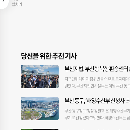
펼치기
당신을 위한 추천 기사
부산지법, 부산항 북항 환승센터 
지구단위계획 지침 위반을 이유로 토지매매계
벌였다. 부산지법 민사14부는 이날 부산 동
건설 측 의견을 청취했다. 북항 재개발 1단계 
부산 동구, ‘해양수산부 신청사’ 
부산역과 연결되는 저층부 옥상 광장(보행 데
어져 연결되는데, 이대로 공사가 진행되면 보
부산 동구청(구청장 강철호)은 해양수산부가 
자인 피큐건설에 시정을 요구했고, 지난 6월 
부지로 선정됐다고 밝혔다. 해양수산부는 남
건설은 지난해부터 단차를 없애는 설계변경을
진행해 왔다. 동구는 KTX 부산역 및 부산
이라는 입장이다. 또 단차 해소 의지를 담은