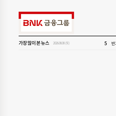
9
해
1
창
3
부
가장 많이 본 뉴스
5
반
2026.08.08 (토)
7
서
9
해
1
창