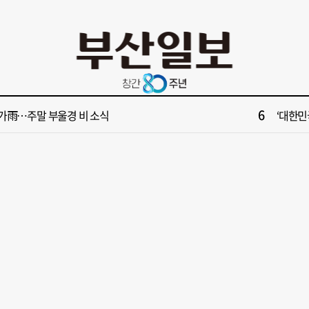
10
수부 청사 유치에 웃은 곽규택…희비 갈린 부산 의원들
[단독]
2
원 파크골프장 일찍 개장했더니 새벽부터 ‘문전성시’
해수부 
4
산 서구, 부산 최초 기초생활수급자 ‘이사비· 생필품비’ 지원
[부산일보
6
가雨…주말 부울경 비 소식
‘대한민
8
면1번가 상권활성화, 금정구 용역 그대로 ‘복붙’
[부산일보
10
수부 청사 유치에 웃은 곽규택…희비 갈린 부산 의원들
[단독]
2
원 파크골프장 일찍 개장했더니 새벽부터 ‘문전성시’
해수부 