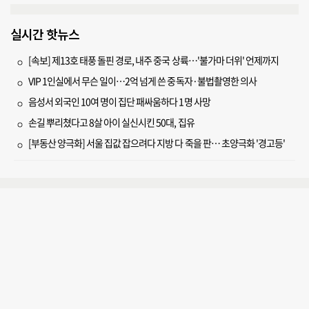
실시간 핫뉴스
[속보] 제13호 태풍 돌핀 경로, 내주 중국 상륙…'불가마 더위' 언제까지
VIP 1인실에서 무슨 일이…2억 넘게 쓴 중독자·불법촬영한 의사
음성서 외국인 10여 명이 집단 패싸움하다 1명 사망
손길 뿌리쳤다고 8살 아이 실신시킨 50대, 집유
[부동산 양극화] 서울 집값 잡으려다 지방 다 죽을 판… 초양극화 '경고등'