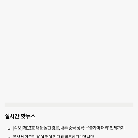
실시간 핫뉴스
[속보] 제13호 태풍 돌핀 경로, 내주 중국 상륙…'불가마 더위' 언제까지
음성서 외국인 10여 명이 집단 패싸움하다 1명 사망