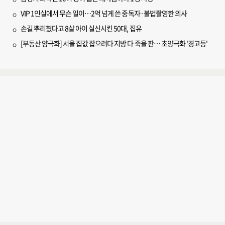
VIP 1인실에서 무슨 일이…2억 넘게 쓴 중독자·불법촬영한 의사
손길 뿌리쳤다고 8살 아이 실신시킨 50대, 집유
[부동산 양극화] 서울 집값 잡으려다 지방 다 죽을 판… 초양극화 '경고등'