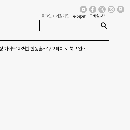
가 상권활성화, 금정구 용역 그대로 ‘복붙’
로그인
회원가입
e-paper
모바일보기
신청사, 북항 재개발 부지 복합항만지구 확정
 가이드' 자처한 한동훈…'구포데이'로 북구 알리기 총력
세기 만에 노조 생긴 두 기업, 닮은 꼴 노사 갈등
 부산’ 식히려면 꽉 막힌 바람길 53곳 열어라
가 상권활성화, 금정구 용역 그대로 ‘복붙’
신청사, 북항 재개발 부지 복합항만지구 확정