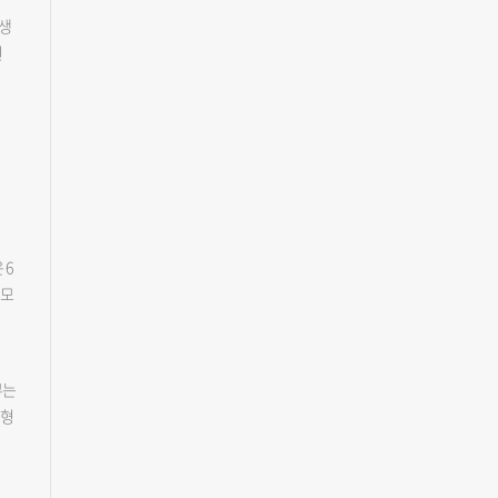
공
한
한테
민생
와
었
러면
원
인
운
6일
급
이었
 중
9
로
 각
관할
입
생연
 대
다.
"고
운영
생
 6
제
 모
라
1일
로
부는
또
균형
열린
 방
는
역
로
립