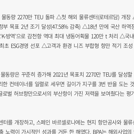
년 물동량 2270만 TEU 돌파 △첫 해외 물류센터(로테르담) 개장 
 목표 2년 조기 달성(47.58% 감축) △18년 만에 국산 하역
K-방역’으로 감천항 역대 최대 냉동어획물 120만 t 처리 △국
최초 ESG경영 선포 △고객과 환경 니즈 부합형 항만 적기 조성
물동량은 꾸준히 증가해 2021년 목표치 2270만 TEU를 달성할
리한 컨테이너를 일렬로 세우면 길이가 지구를 3번 반을 도는 
 글로벌 허브항만으로서의 부산항이 가진 저력을 보여줬다는 평
류센터를 개장하고, 스페인 바르셀로나에는 현지 항만공사와 물류
 노력이 가시적인 성과를 거둔 한 해였다. BPA는 해외사업의