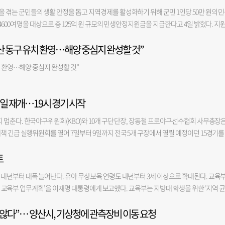
수도부산발전협의회 박재율 공동대표는 “해양수산부 이전 후속 과제인 한국해양교통안전
제3투표소였다. 이곳은 오전 10시와 오후 2시·3시에 각각 투표자가 정확히 200명씩 증가
그래서 사업이 중단된 것"이라고 강조했다. 우 군수는 "'왜 (사업을) 결재 안 했느냐'며 저
겪는 군민들의 생활 안정을 돕고 지역경제를 활성화하기 위해 군민 1인당 50만 원의 
 공공기관 지방이전과 분리해 독립적인 국가 프로젝트로 즉시 확정하고, 추진할 것을 정부
오전 7시와 오후 1시, 수영구 망미1동 제5투표소는 오전 10시와 낮 12시에 100명씩 늘
체가, 공모 자체가 잘못된 사업"이라며 "돈만 받아오면 되는게 아니다"라고 지적했다. 그
600여 명을 대상으로 총 125억 원 규모의 민생안정지원금을 지급한다고 4일 밝혔다. 지
산 공공기관을 2차 공공기관 이전 대상에서 명확하게 분리해 정부에 제시, 별도의 독립적
다. 한 시간 이상 투표자 수가 한 명도 늘지 않은 것으로 기록된 투표소도 11곳이었다. 해
을 진행할 때는 모든 분야에 대해 명확하게 올리시라"고 당부했다. 한편 기장군은 지난달 
등록을 둔 군민과 결혼이민자, 영주권자 등이다. 지원금은 의령사랑상품권(지류형)으로 지
말했다.
 시간당 증가 인원이 7명, 0명, 9명으로 나타났다. 반여1동의 경우 대선 투표소가 총 9곳
널 '기장군TV(업무보고)'를 통해 공개하고 있다.
부산 동구 유치 환영…해양 중심지 완성할 것”
다. 민생안정지원금은 오태완 의령군수의 민선 9기 대표 공약이자 핵심 정책인 ‘오(5)케어’
수가 0명으로 집계됐다. 주 의원은 지난 2일 국회 기자회견에서 제21대 대선 당시 전국 10
을 통해 고물가와 경기침체 장기화로 커진 가계 부담을 완화하는 동시에 소비를 지역 안으
으로 입력됐다며 조사를 촉구했다. 부산 각 구·군 선관위에 따르면 시간대별 투표자 수는
치 환영…해양 중심지 완성할 것”
 것으로 의령군은 기대한다. 신청 기간은 오는 10일부터 9월 11일까지이며, 주소지 
적 인원을 계산해 읍면동에 보고하고, 읍면동 담당자가 선거관리시스템에 투표자 수를 
 의령사랑상품권을 받을 수 있다. 의령군은 신청 초기 혼잡을 줄이기 위해 첫 주에는 출
현재 검경 합동수사본부가 지난 지방선거 투표 용지 부족 사태를 수사하고 있는 상황에서
령자와 장애인 등 거동이 불편한 군민을 위해 찾아가는 방문 신청 서비스도 제공할 계획이
있다"며 "이 때문에 대선 당시 투표자 수 입력 누락이나 오기 등에 대해 답변하기 어렵다
1일 재개…19시 경기 시작
 태스크포스(TF)를 구성하고 상품권 확보와 전산시스템 구축, 보조인력 배치, 콜센터 
용까지 군민 불편을 최소화하기 위한 현장 대응체계도 강화할 방침이다. 오태완 군수는 “민
 멈춘다. 한국야구위원회(KBO)와 10개 구단 단장, 장동철 프로야구선수협회 사무총장은
민선 9기의 대표 민생정책”이라며 “어려운 시기 군민들이 정책 효과를 체감하고 지역경
책 긴급 실행위원회를 열어 7일부터 9일까지 전국 5개 구장에서 열릴 예정이던 15경기를
다”고 말했다.
무국은 관중과 선수단 안전을 위해 5일과 6일 프로야구 전 경기를 취소한 바 있다. 이에 따
토
 늘었다. 주말 동안 KBO 사무국과 10개 구단은 세부적인 폭염 대책과 시설을 마련한 뒤 1
분, 주말 18시였던 경기 시작 시각도 당분간 평일과 주말 모두 19시로 고정한다. 예외적으
 내년부터 대폭 늘어난다. 유아 무상보육 연령도 내년부터 3세 이상으로 확대된다. 교육
 19시, 토요일 18시, 일요일은 방송 중계 상황에 따라 14시에 시작할 수 있도록 했다. 
하반기 교육부 업무계획’을 이재명 대통령에게 보고했다. 교육부는 지방대 학생을 위한 ‘지역 
임도 신설해 선수와 관람객을 보호하기로 했다. 한편 지난 4일 인천 SSG랜더스필드에서 
을 확대한다. 전국의 지방 국립대 학생을 대상으로 국가장학금을 대폭 확대해 전액 지급하는
그 경기 중 쓰러져 병원으로 이송됐던 관중 이 모(23) 씨는 건강을 회복해 이날 퇴원했다. 이씨
지 않다”… 양산시, 기상청에 관측장비 이동 요청
 등을 확정해 발표할 예정으로, 이르면 이번 장학금 정책은 2027학번부터 적용된다. 또 지
고 의식을 잃어 심정지가 의심됐으나, 의료진 진단 결과 폭염에 따른 탈수와 혈압 저하 등으
만들기 프로젝트를 이끌 3개 거점국립대를 올해 3분기 내 선정할 예정이다. 선정된 거점국