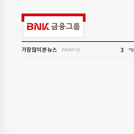
9
2
1
[속
3
"아
가장 많이 본 뉴스
5
[
2026.08.07 (금)
7
[
9
2
1
[속