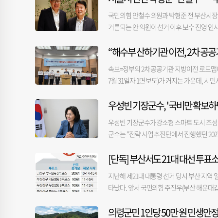
국민의힘 안철수 의원과 박형준 전 부산시장이
거론되는 안 의원이 선거 이후 보수 진영 인사
렀던 인사들과 잇달아 만나며 보수진영 내 보
“해수부 산하기관 이전, 2차 공공
오찬 회동을 가졌다. 안 의원은 6·3 지방선
안 의원은 회동 후 자신의 SNS에 “박 전 
속보=정부의 2차 공공기관 지방이전 로드맵에
큼, 다시 마주 앉으니 그때의 기억이 새삼 떠
7월 31일자 1면 보도)가 커지는 가운데,
역시 부산에서 태어나 자란 사람이라 부산은 
전부산시민연대, 해양수도부산발전협의회, 
주셨지만, 다음에는 부산에서 다시 만나기로 
우성빈 기장군수, '국비만 확보하
핑룸에서 ‘해양수산 공공기관 이전 대통령 공
였다. 이번 회동은 차기 당권 도전 가능성이
개 해양수산 공공기관 이전을 즉각 확정, 이
울시장과 오찬 회동을 했고, 지난달 21일에
우성빈 기장군수가 강소형 스마트 도시 조성 
이는 수도권에 집중된 국가 기능을 분산하고
들과 만남을 추진 중인 것으로 알려졌다. 
군수는 "전략 사업 추진단에서 진행했던 202
과제였다”고 말했다. 그러면서 “정부는 해
안 의원이 사실상 차기 당권을 염두에 두고 
'사업비가 편성되지 못했다'는 답변에 우 군수는
해양수산 공공기관을 부산으로 이전하겠다고
있다. 박 전 시장은 지난 2일 울산에서 진
[단독] 부산서도 21대 대선 투표소
업"이라고 말했다. 우 군수는 "가장 큰 예
비롯한 관련 공공기관의 집적을 마중물로 해
했다. 이 자리에는 유영하·김기현·박대출·
객을 싣겠다는 것이었다"면서 "'왕복 4차로를
세계적인 해양클러스터가 형성되는 것”이라고
지난해 제21대 대통령 선거 당시 부산 지역 
이 됐다. 지방선거 이후 몸을 낮춰온 박 전
다"고 회상했다. 이어 "용궁사에 직접 가보니
수산 공공기관이 한묶음으로 포함될 소지가 
타났다. 앞서 국민의힘 주진우(부산 해운대갑
커지는 모습이다.
어떻게 국비를 받고 군비를 투입시키겠느냐. 
동일한 사업이 아니며, 해양행정 집적이라는
슷한 형태의 수치가 확인됐다. 5일 〈부산일
했다. 그는 "이건 나라를, 정부를 속이는 
기관 이전과 동일한 틀에서 접근한다면 해양
의령군민 1인당 50만 원 민생안
한 결과, 부산 914개 투표소 가운데 시간당 
따내는 것이 공모 사업"이라고 질타했다. 또 