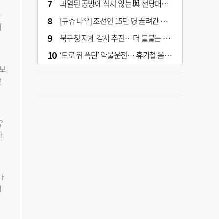
과열된 공방에 식지 않는 與 전당대회… 호남·수도권 집중하는 후보들
이
[규슈 나우] 조선인 15만 명 끌려간 치쿠호 탄광… 대를 이은 진실 캐기
치
북구청 자체 감사 추진… 더 불붙는 북구 신청사 갈등
장과
다.
‘도로 위 폭탄’ 약물운전… 휴가철 음주와 병행 단속 [교통안전, 시민이 만든다]
 만
일보
“저
발
와
리
덧붙
 6
서
고,
체장
우
국정
는
.
개
고
를
석
관광
,
주축
양
나
도
는데
과
비
고
공
석
서
자
행을