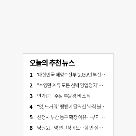
오늘의 추천 뉴스
‘대한민국 해양수산부’ 2030년 부산 북항시대 연다
“수영만 계류 모든 선박 영업정지”… 재개발 속도전
반가雨…주말 부울경 비 소식
“앗, 뜨거워” 땡볕에 달궈진 ‘사직 불가마’ 관중석 무려 70도
신청사 부산 동구 확정 이유…부지 용이성·접근성·집적 가능성이 운명 갈랐다 [해수부 북항 시대]
당원 2만 명 연판장에도…힘 안 실리는 ‘장동혁 사퇴’ 공세