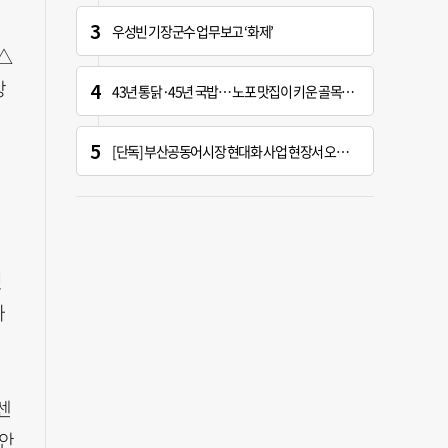
우성빈 기장군수 업무보고 ‘화제’
△
장
43년 통닭·45년 국밥… 노포 맛집이 키운 골목시장 [골목시장, 다시 장날]
내
[단독] 부산공동어시장 현대화 사업 현장서 오염토 발견
것
가
센
 안