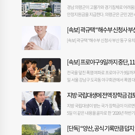
다”고 지적했다. 기자회견을 주도한 해양
수가 가장 많이 반복된 곳은 금정구 부곡2동 
하면 되겠느냐. 국비는 국민의 혈세 아니냐. 
경남 의령군이 고물가와 경기침체로 어려움을 
단 등 6개 해양수산 공공기관 이전을 제2차
것으로 입력됐다. 연제구 연산4동 제1투표소는 
책임을 전가하는 분들이 있다. 이건 사업 자
안정지원금을 지급한다. 의령군은 군민 2만 4
청와대에 촉구한다”며 “부산시 또한 해양수
다. 다만 대부분 서로 떨어진 시간대에 나타났
서 "다음부터라도 공모 사업이나, 이런 사업
대상은 올해 6월 30일 기준 의령군에 주민
과제로 추진할 것을 분명하게 요구한다”고 
대구 반여1동 제1투표소는 오후 6시~8시 사이
첫 업무보고회부터 보고회 전 과정을 유튜브 채
[속보] 곽규택 “해수부 신청사 
되며, 지역 내에서 올해 말까지 사용할 수 있
는데, 제1투표소만 유일하게 오후 7시 투표자 
소득케어 분야의 대표 사업이다. 이번 지원
개 투표소의 시간대별 투표자 수가 비정상적
[속보] 곽규택 “해수부 신청사 부산 동구 유
유도해 골목상권과 전통시장에 활력을 불어넣을
투표소가 투표용지 일련번호 등을 토대로 누
읍·면 주민센터에서 신청하면 현장에서 즉시
력하는 방식이다. 부산시선관위 관계자는 "
도 끝자리에 따른 요일제를 운영한다. 또 고
선 투표까지도 수사 범위가 확대될 가능성이 
[속보] 프로야구 9일까지 중단, 1
원활한 사업 추진을 위해 민생안정지원금 전담
말했다.
등 사전 준비를 마쳤다. 신청부터 지급, 사
전국을 덮친 폭염 여파로 프로야구가 9일까지
안정지원금은 군민께 드린 약속을 실천하는 
일 서울 강남구 도곡동 야구회관에서 폭염 대
에도 도움이 될 수 있도록 빈틈없이 추진하겠
두 취소하기로 했다고 밝혔다. 앞서 KBO 사
지방 국립대생에 전액 장학금 검
올 시즌 폭염으로 취소된 경기는 총 30경기로
부터 리그를 재개하기로 했다. 평일 18시 30
지방 국립대생이 받는 국가 장학금이 이르면
서울 고척스카이돔에서 열리는 경기의 경우 평일
5일 이 같은 내용을 골자로 한 ‘2026년 
KBO 사무국은 클리닝 타임 개념의 쿨링 타
장학금 도입 검토’ 등 지역 청년 우대 정책
SSG 랜더스와 LG 트윈스의 2026 KBO리
[단독] “양산, 공식 기록만큼 덥
안도 검토 중이다. 이달 중 도입 시기와 대상
당시 8회 말 SSG 공격 때 어지럼증을 느끼
균형발전 차원에서 진행 중인 서울대 10개 