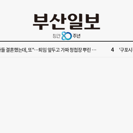
10
028년 첫삽 뜬다더니… ‘범천기지창’ 다시 원점
서면1번
2
보] 제13호 태풍 돌핀 경로, 내주 중국 상륙…'불가마 더위' 언제까지
해수부 
4
들 결혼했는데, 또"…퇴임 앞두고 가짜 청첩장 뿌린 초등 교장 송치
'구포시장
6
부산일보 오늘의 운세] 8월 5일(음 6월 23일)
창업 반
8
부산일보 오늘의 운세] 8월 6일(음 6월 24일)
‘불가마
10
028년 첫삽 뜬다더니… ‘범천기지창’ 다시 원점
서면1번
2
보] 제13호 태풍 돌핀 경로, 내주 중국 상륙…'불가마 더위' 언제까지
해수부 