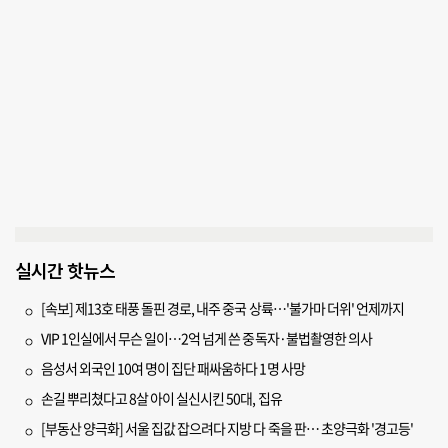
실시간 핫뉴스
[속보] 제13호 태풍 돌핀 경로, 내주 중국 상륙…'불가마 더위' 언제까지
VIP 1인실에서 무슨 일이…2억 넘게 쓴 중독자·불법촬영한 의사
음성서 외국인 10여 명이 집단 패싸움하다 1명 사망
손길 뿌리쳤다고 8살 아이 실신시킨 50대, 집유
[부동산 양극화] 서울 집값 잡으려다 지방 다 죽을 판… 초양극화 '경고등'