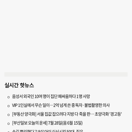
실시간 핫뉴스
음성서 외국인 10여 명이 집단 패싸움하다 1명 사망
VIP 1인실에서 무슨 일이…2억 넘게 쓴 중독자·불법촬영한 의사
[부동산 양극화] 서울 집값 잡으려다 지방 다 죽을 판… 초양극화 '경고등'
[부산일보 오늘의 운세] 7월 28일(음 6월 15일)
손길 뿌리쳤다고 8살 아이 실신시킨 50대, 집유