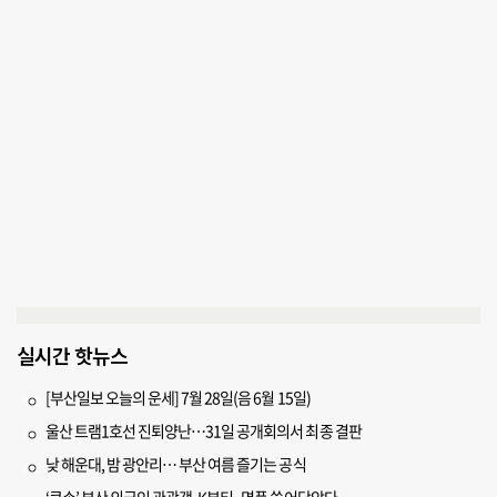
실시간 핫뉴스
[부산일보 오늘의 운세] 7월 28일(음 6월 15일)
울산 트램1호선 진퇴양난…31일 공개회의서 최종 결판
낮 해운대, 밤 광안리… 부산 여름 즐기는 공식