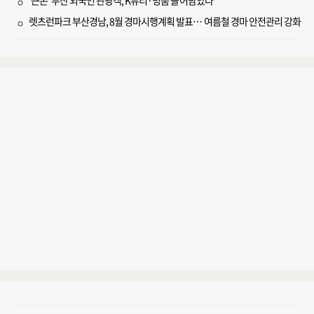
‘큰손’ 부산 외국인 관광객, K뷰티·명품 쓸어담았다
렛츠런파크 부산경남, 8월 경마시행계획 발표… 여름철 경마 안전관리 강화