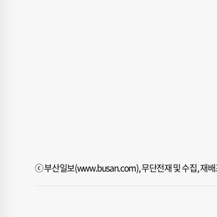
ⓒ 부산일보(www.busan.com), 무단전재 및 수집, 