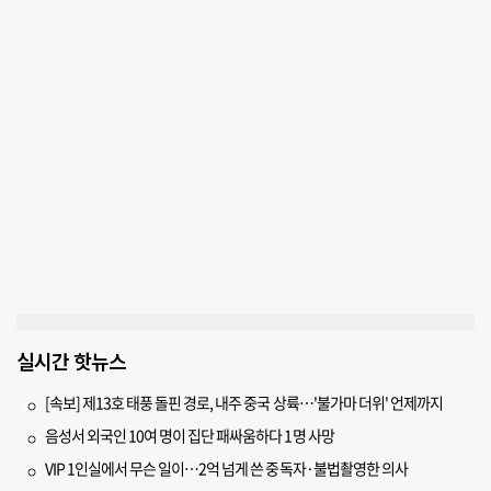
실시간 핫뉴스
[속보] 제13호 태풍 돌핀 경로, 내주 중국 상륙…'불가마 더위' 언제까지
음성서 외국인 10여 명이 집단 패싸움하다 1명 사망
VIP 1인실에서 무슨 일이…2억 넘게 쓴 중독자·불법촬영한 의사