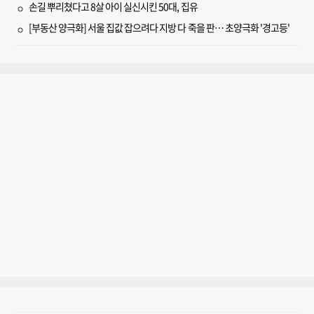
손길 뿌리쳤다고 8살 아이 실신시킨 50대, 집유
[부동산 양극화] 서울 집값 잡으려다 지방 다 죽을 판… 초양극화 '경고등'