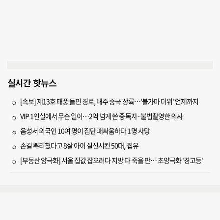
실시간 핫뉴스
[속보] 제13호 태풍 돌핀 경로, 내주 중국 상륙…'불가마 더위' 언제까지
VIP 1인실에서 무슨 일이…2억 넘게 쓴 중독자·불법촬영한 의사
음성서 외국인 10여 명이 집단 패싸움하다 1명 사망
손길 뿌리쳤다고 8살 아이 실신시킨 50대, 집유
[부동산 양극화] 서울 집값 잡으려다 지방 다 죽을 판… 초양극화 '경고등'