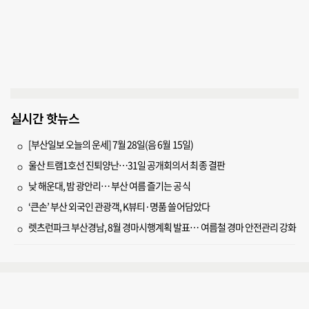
실시간 핫뉴스
[부산일보 오늘의 운세] 7월 28일(음 6월 15일)
울산 트램1호선 진퇴양난…31일 공개회의서 최종 결판
낮 해운대, 밤 광안리… 부산 여름 즐기는 공식
‘큰손’ 부산 외국인 관광객, K뷰티·명품 쓸어담았다
렛츠런파크 부산경남, 8월 경마시행계획 발표… 여름철 경마 안전관리 강화