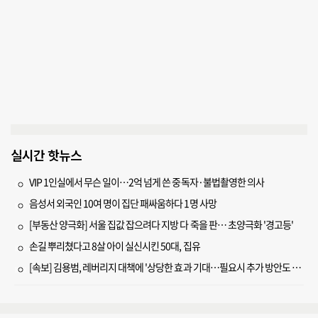
실시간 핫뉴스
VIP 1인실에서 무슨 일이…2억 넘게 쓴 중독자·불법촬영한 의사
음성서 외국인 10여 명이 집단 패싸움하다 1명 사망
[부동산 양극화] 서울 집값 잡으려다 지방 다 죽을 판… 초양극화 '경고등'
손길 뿌리쳤다고 8살 아이 실신시킨 50대, 집유
[속보] 김용범, 레버리지 대책에 '상당한 효과 기대…필요시 추가 방안도 검토'