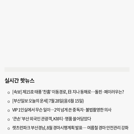
실시간 핫뉴스
[속보] 제15호 태풍 '찬홈' 이동경로, 日 지나 동해로…돌핀·페이러우는?
[부산일보 오늘의 운세] 7월 28일(음 6월 15일)
VIP 1인실에서 무슨 일이…2억 넘게 쓴 중독자·불법촬영한 의사
‘큰손’ 부산 외국인 관광객, K뷰티·명품 쓸어담았다
렛츠런파크 부산경남, 8월 경마시행계획 발표… 여름철 경마 안전관리 강화