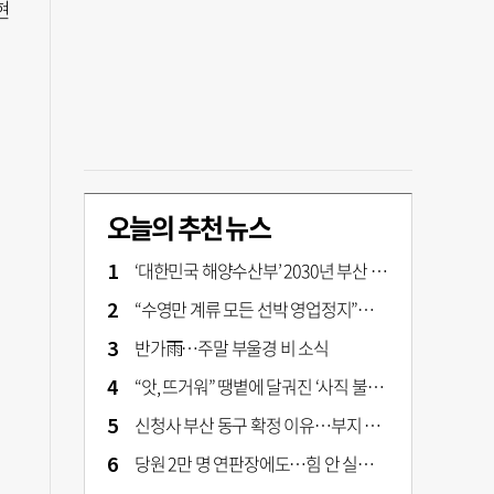
현
오늘의 추천 뉴스
‘대한민국 해양수산부’ 2030년 부산 북항시대 연다
“수영만 계류 모든 선박 영업정지”… 재개발 속도전
반가雨…주말 부울경 비 소식
“앗, 뜨거워” 땡볕에 달궈진 ‘사직 불가마’ 관중석 무려 70도
신청사 부산 동구 확정 이유…부지 용이성·접근성·집적 가능성이 운명 갈랐다 [해수부 북항 시대]
당원 2만 명 연판장에도…힘 안 실리는 ‘장동혁 사퇴’ 공세