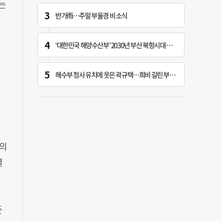
는
반가雨…주말 부울경 비 소식
‘대한민국 해양수산부’ 2030년 부산 북항시대 연다
해수부 청사 유치에 웃은 곽규택…희비 갈린 부산 의원들
자의
결
준