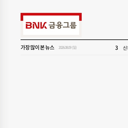
9
[속
1
“
3
신청
가장 많이 본 뉴스
5
부산
2026.08.09 (일)
7
서
9
[속
1
“