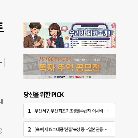
토
당신을 위한 PICK
내
부산 서구, 부산 최초 기초생활수급자 ‘이사비· 생필품비’ 지원
[속보] 제15호 태풍 '찬홈' 북상 중…일본 관통 후 우리나라에 단비 선물
공