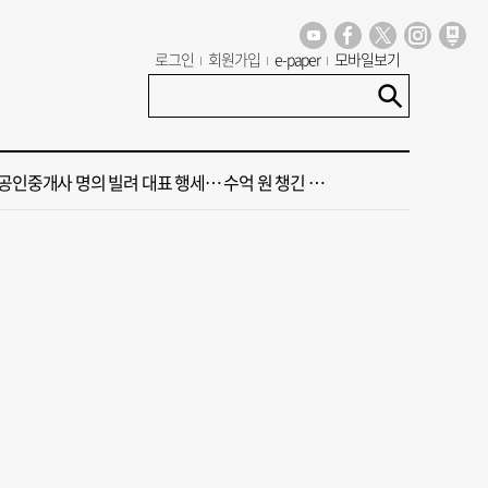
조선제일 껌' 한동훈, 권력에 살고 권력에 죽어…검찰 문 닫게 한 원흉"
로그인
회원가입
e-paper
모바일보기
령 "전남광주 독자적 대학입시제도 어떤가" 제안
인중개사 명의 빌려 대표 행세… 수억 원 챙긴 60대 등 3명 송치
 비경을 담다’ 금정산 국립공원 지정 기념 전시회
 한밤중 계곡서 다슬기 잡던 60대 여성 숨진 채 발견
조선제일 껌' 한동훈, 권력에 살고 권력에 죽어…검찰 문 닫게 한 원흉"
령 "전남광주 독자적 대학입시제도 어떤가" 제안