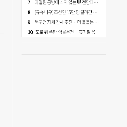
과열된 공방에 식지 않는 與 전당대회… 호남·수도권 집중하는 후보들
[규슈 나우] 조선인 15만 명 끌려간 치쿠호 탄광… 대를 이은 진실 캐기
북구청 자체 감사 추진… 더 불붙는 북구 신청사 갈등
‘도로 위 폭탄’ 약물운전… 휴가철 음주와 병행 단속 [교통안전, 시민이 만든다]