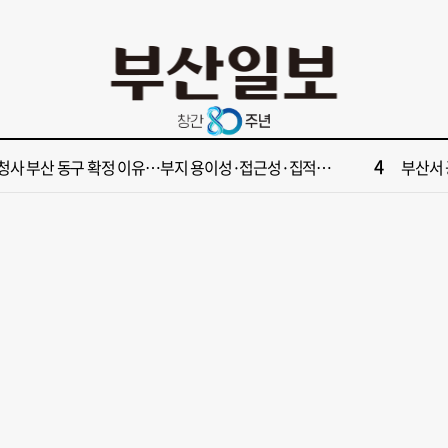
10
보] "제가 엄마 찔렀어요" 말다툼하다 母 살해한 10대 아들, 법원 출석
홍준표 "'
2
수영만 계류 모든 선박 영업정지”… 재개발 속도전
이 대통
4
사 부산 동구 확정 이유…부지 용이성·접근성·집적 가능성이 운명 갈랐다 [해수부 북항 시대]
부산서 공
6
 다세대주택서 변기 수리 중 흉기 사건… 30대 여성 현행범 체포
‘한국의
8
울 주택서 60대 남성 2명 흉기에 사망…경찰 수사 중
[속보]
10
보] "제가 엄마 찔렀어요" 말다툼하다 母 살해한 10대 아들, 법원 출석
홍준표 "'
2
수영만 계류 모든 선박 영업정지”… 재개발 속도전
이 대통