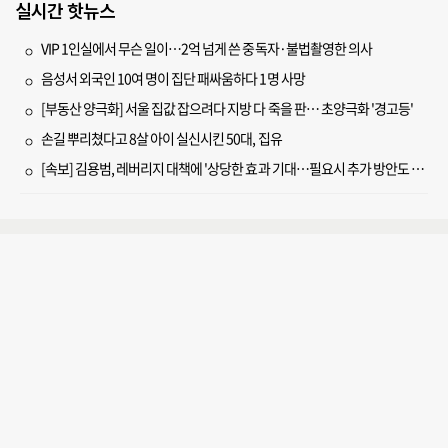
실시간 핫뉴스
VIP 1인실에서 무슨 일이…2억 넘게 쓴 중독자·불법촬영한 의사
음성서 외국인 10여 명이 집단 패싸움하다 1명 사망
[부동산 양극화] 서울 집값 잡으려다 지방 다 죽을 판… 초양극화 '경고등'
손길 뿌리쳤다고 8살 아이 실신시킨 50대, 집유
[속보] 김용범, 레버리지 대책에 '상당한 효과 기대…필요시 추가 방안도 검토'