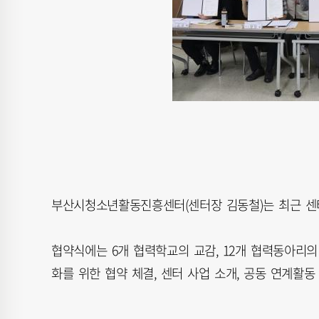
부산시청소년활동진흥센터(센터장 김동철)는 최근 센터 
협약식에는 6개 협력학교의 교감, 12개 협력동아리의 
화를 위한 협약 체결, 센터 사업 소개, 공동 연계활동