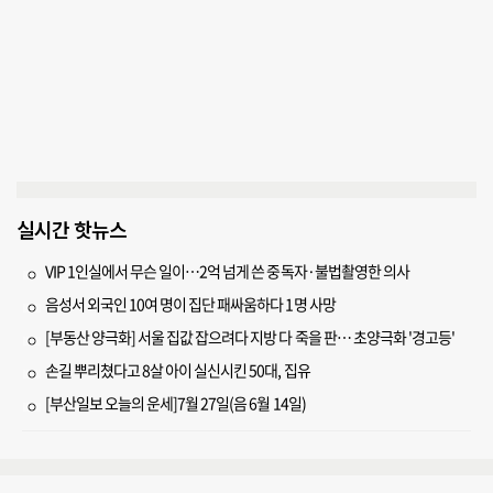
실시간 핫뉴스
VIP 1인실에서 무슨 일이…2억 넘게 쓴 중독자·불법촬영한 의사
음성서 외국인 10여 명이 집단 패싸움하다 1명 사망
[부동산 양극화] 서울 집값 잡으려다 지방 다 죽을 판… 초양극화 '경고등'
손길 뿌리쳤다고 8살 아이 실신시킨 50대, 집유
[부산일보 오늘의 운세]7월 27일(음 6월 14일)