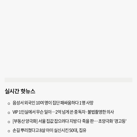
실시간 핫뉴스
음성서 외국인 10여 명이 집단 패싸움하다 1명 사망
VIP 1인실에서 무슨 일이…2억 넘게 쓴 중독자·불법촬영한 의사
[부동산 양극화] 서울 집값 잡으려다 지방 다 죽을 판… 초양극화 '경고등'
손길 뿌리쳤다고 8살 아이 실신시킨 50대, 집유