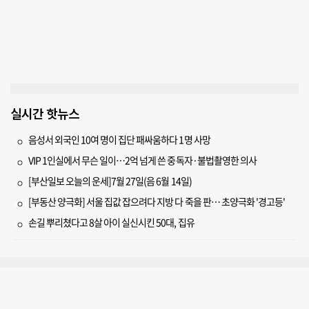
실시간 핫뉴스
음성서 외국인 10여 명이 집단 패싸움하다 1명 사망
VIP 1인실에서 무슨 일이…2억 넘게 쓴 중독자·불법촬영한 의사
[부산일보 오늘의 운세]7월 27일(음 6월 14일)
[부동산 양극화] 서울 집값 잡으려다 지방 다 죽을 판… 초양극화 '경고등'
손길 뿌리쳤다고 8살 아이 실신시킨 50대, 집유