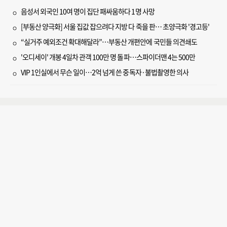
음성서 외국인 10여 명이 집단 패싸움하다 1명 사망
[부동산 양극화] 서울 집값 잡으려다 지방 다 죽을 판… 초양극화 '경고등'
“실거주 예외조건 확대해달라”…부동산 개편안에 국민들 의견쇄도
'오디세이' 개봉 4일차 관객 100만 명 돌파…스파이더맨 4는 500만
VIP 1인실에서 무슨 일이…2억 넘게 쓴 중독자·불법촬영한 의사