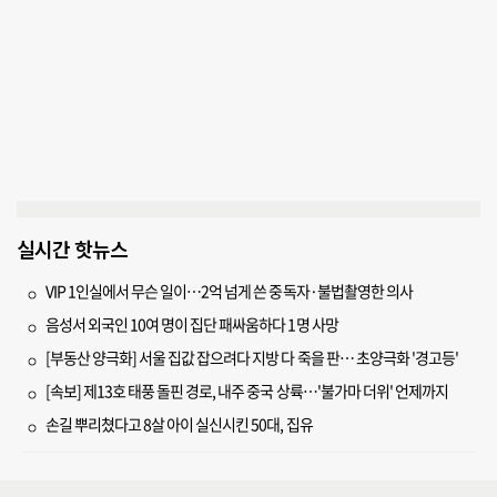
실시간 핫뉴스
VIP 1인실에서 무슨 일이…2억 넘게 쓴 중독자·불법촬영한 의사
음성서 외국인 10여 명이 집단 패싸움하다 1명 사망
[부동산 양극화] 서울 집값 잡으려다 지방 다 죽을 판… 초양극화 '경고등'
[속보] 제13호 태풍 돌핀 경로, 내주 중국 상륙…'불가마 더위' 언제까지
손길 뿌리쳤다고 8살 아이 실신시킨 50대, 집유